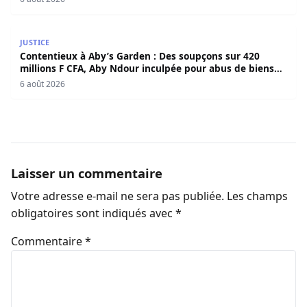
Contentieux à Aby’s Garden : Des soupçons sur 420 milli
JUSTICE
Contentieux à Aby’s Garden : Des soupçons sur 420
millions F CFA, Aby Ndour inculpée pour abus de biens
sociaux
6 août 2026
Laisser un commentaire
Votre adresse e-mail ne sera pas publiée.
Les champs
obligatoires sont indiqués avec
*
Commentaire
*