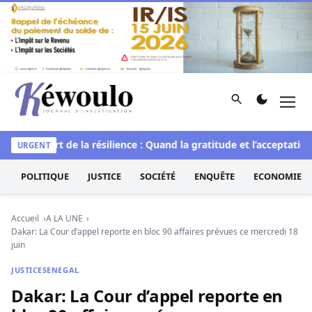
Aller au contenu
Rechercher
Men
Kéwoulo, le premier site d'information et d'investigation d
lle
L’art de la résilience : Quand la gratitude et l’acceptation 
URGENT
POLITIQUE
JUSTICE
SOCIÉTÉ
ENQUÊTE
ECONOMIE
Accueil
A LA UNE
Dakar: La Cour d’appel reporte en bloc 90 affaires prévues ce mercredi 18
juin
JUSTICE
SENEGAL
Dakar: La Cour d’appel reporte en