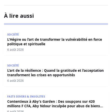
À lire aussi
L’Hégire ou l’art de transformer la vulnérabilité en force po
SOCIÉTÉ
L’Hégire ou l’art de transformer la vulnérabilité en force
politique et spirituelle
6 août 2026
L’art de la résilience : Quand la gratitude et l’acceptatio
SOCIÉTÉ
L’art de la résilience : Quand la gratitude et l’acceptation
transforment les crises en opportunités
6 août 2026
Contentieux à Aby’s Garden : Des soupçons sur 420 milli
FAITS DIVERS & INSOLITES
Contentieux à Aby’s Garden : Des soupçons sur 420
millions F CFA, Aby Ndour inculpée pour abus de biens
sociaux
6 août 2026