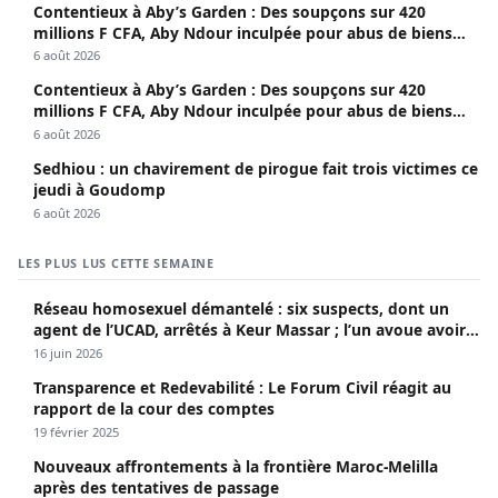
Contentieux à Aby’s Garden : Des soupçons sur 420
millions F CFA, Aby Ndour inculpée pour abus de biens
sociaux
6 août 2026
Contentieux à Aby’s Garden : Des soupçons sur 420
millions F CFA, Aby Ndour inculpée pour abus de biens
sociaux
6 août 2026
Sedhiou : un chavirement de pirogue fait trois victimes ce
jeudi à Goudomp
6 août 2026
LES PLUS LUS CETTE SEMAINE
Réseau homosexuel démantelé : six suspects, dont un
agent de l’UCAD, arrêtés à Keur Massar ; l’un avoue avoir
propagé le VIH depuis 2018
16 juin 2026
Transparence et Redevabilité : Le Forum Civil réagit au
rapport de la cour des comptes
19 février 2025
Nouveaux affrontements à la frontière Maroc-Melilla
après des tentatives de passage