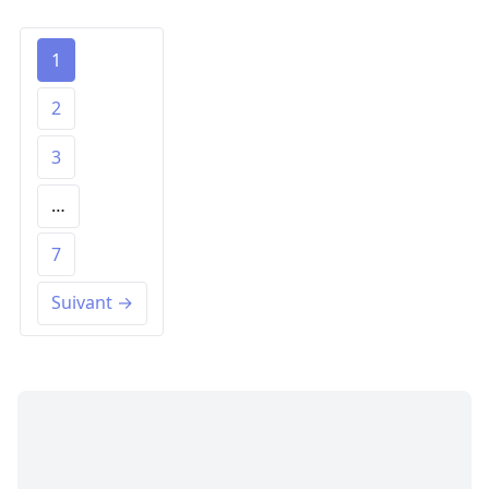
1
2
3
…
7
Suivant →