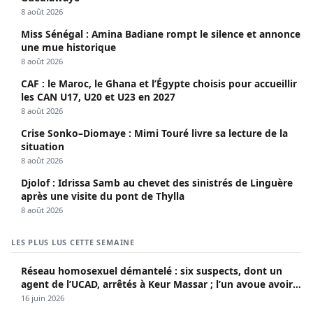
8 août 2026
Miss Sénégal : Amina Badiane rompt le silence et annonce
une mue historique
8 août 2026
CAF : le Maroc, le Ghana et l’Égypte choisis pour accueillir
les CAN U17, U20 et U23 en 2027
8 août 2026
Crise Sonko–Diomaye : Mimi Touré livre sa lecture de la
situation
8 août 2026
Djolof : Idrissa Samb au chevet des sinistrés de Linguère
après une visite du pont de Thylla
8 août 2026
LES PLUS LUS CETTE SEMAINE
Réseau homosexuel démantelé : six suspects, dont un
agent de l’UCAD, arrêtés à Keur Massar ; l’un avoue avoir
propagé le VIH depuis 2018
16 juin 2026