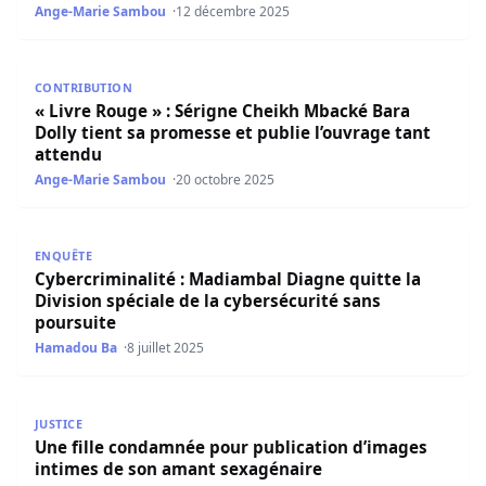
Ange-Marie Sambou
12 décembre 2025
« Livre Rouge » : Sérigne Cheikh Mbacké Bara Dolly tient 
CONTRIBUTION
« Livre Rouge » : Sérigne Cheikh Mbacké Bara
Dolly tient sa promesse et publie l’ouvrage tant
attendu
Ange-Marie Sambou
20 octobre 2025
Cybercriminalité : Madiambal Diagne quitte la Division sp
ENQUÊTE
Cybercriminalité : Madiambal Diagne quitte la
Division spéciale de la cybersécurité sans
poursuite
Hamadou Ba
8 juillet 2025
Une fille condamnée pour publication d’images intimes 
JUSTICE
Une fille condamnée pour publication d’images
intimes de son amant sexagénaire