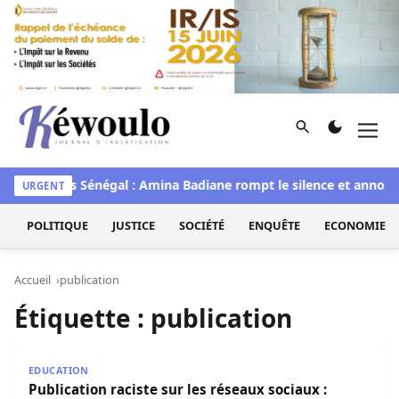
Aller au contenu
Rechercher
Men
Kéwoulo, le premier site d'information et d'investigation d
waye
Miss Sénégal : Amina Badiane rompt le silence et annonce
URGENT
POLITIQUE
JUSTICE
SOCIÉTÉ
ENQUÊTE
ECONOMIE
Accueil
publication
Étiquette :
publication
Publication raciste sur les réseaux sociaux : l’Universit
EDUCATION
Publication raciste sur les réseaux sociaux :