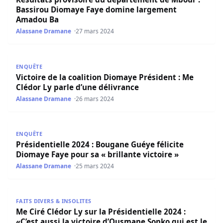
Bassirou Diomaye Faye domine largement
Amadou Ba
Alassane Dramane
27 mars 2024
Victoire de la coalition Diomaye Président : Me Clédor Ly 
ENQUÊTE
Victoire de la coalition Diomaye Président : Me
Clédor Ly parle d’une délivrance
Alassane Dramane
26 mars 2024
Présidentielle 2024 : Bougane Guéye félicite Diomaye Faye 
ENQUÊTE
Présidentielle 2024 : Bougane Guéye félicite
Diomaye Faye pour sa « brillante victoire »
Alassane Dramane
25 mars 2024
Me Ciré Clédor Ly sur la Présidentielle 2024 : «C’est auss
FAITS DIVERS & INSOLITES
Me Ciré Clédor Ly sur la Présidentielle 2024 :
«C’est aussi la victoire d’Ousmane Sonko qui est le