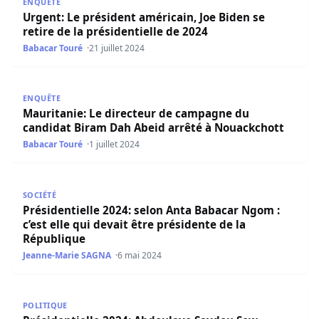
ENQUÊTE
Urgent: Le président américain, Joe Biden se
retire de la présidentielle de 2024
Babacar Touré
21 juillet 2024
Mauritanie: Le directeur de campagne du candidat Biram
ENQUÊTE
Mauritanie: Le directeur de campagne du
candidat Biram Dah Abeid arrêté à Nouackchott
Babacar Touré
1 juillet 2024
Présidentielle 2024: selon Anta Babacar Ngom : c’est elle 
SOCIÉTÉ
Présidentielle 2024: selon Anta Babacar Ngom :
c’est elle qui devait être présidente de la
République
Jeanne-Marie SAGNA
6 mai 2024
Présidentielle 2024: Abdoulaye Saydou Sow « Nous allons 
POLITIQUE