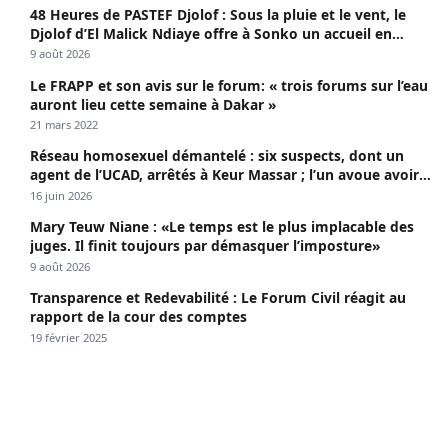
48 Heures de PASTEF Djolof : Sous la pluie et le vent, le
Djolof d’El Malick Ndiaye offre à Sonko un accueil en
apothéose
9 août 2026
Le FRAPP et son avis sur le forum: « trois forums sur l’eau
auront lieu cette semaine à Dakar »
21 mars 2022
Réseau homosexuel démantelé : six suspects, dont un
agent de l’UCAD, arrêtés à Keur Massar ; l’un avoue avoir
propagé le VIH depuis 2018
16 juin 2026
Mary Teuw Niane : «Le temps est le plus implacable des
juges. Il finit toujours par démasquer l’imposture»
9 août 2026
Transparence et Redevabilité : Le Forum Civil réagit au
rapport de la cour des comptes
19 février 2025