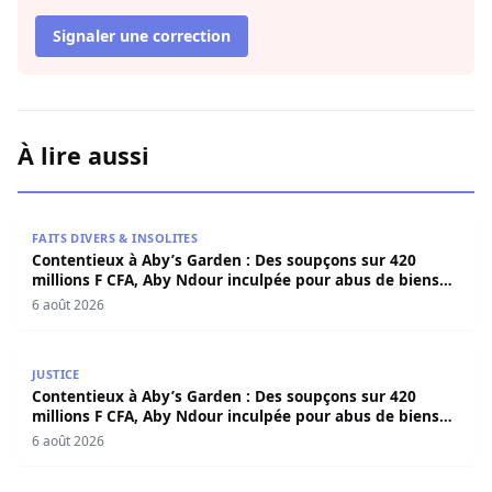
Signaler une correction
À lire aussi
Contentieux à Aby’s Garden : Des soupçons sur 420 milli
FAITS DIVERS & INSOLITES
Contentieux à Aby’s Garden : Des soupçons sur 420
millions F CFA, Aby Ndour inculpée pour abus de biens
sociaux
6 août 2026
Contentieux à Aby’s Garden : Des soupçons sur 420 milli
JUSTICE
Contentieux à Aby’s Garden : Des soupçons sur 420
millions F CFA, Aby Ndour inculpée pour abus de biens
sociaux
6 août 2026