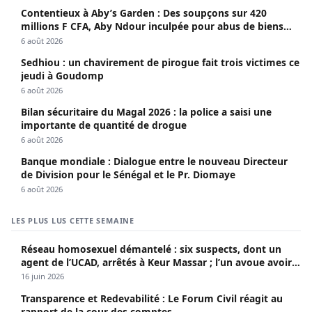
Contentieux à Aby’s Garden : Des soupçons sur 420
millions F CFA, Aby Ndour inculpée pour abus de biens
sociaux
6 août 2026
Sedhiou : un chavirement de pirogue fait trois victimes ce
jeudi à Goudomp
6 août 2026
Bilan sécuritaire du Magal 2026 : la police a saisi une
importante de quantité de drogue
6 août 2026
Banque mondiale : Dialogue entre le nouveau Directeur
de Division pour le Sénégal et le Pr. Diomaye
6 août 2026
LES PLUS LUS CETTE SEMAINE
Réseau homosexuel démantelé : six suspects, dont un
agent de l’UCAD, arrêtés à Keur Massar ; l’un avoue avoir
propagé le VIH depuis 2018
16 juin 2026
Transparence et Redevabilité : Le Forum Civil réagit au
rapport de la cour des comptes