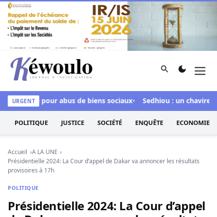
Aller au contenu
Rechercher
Men
Kéwoulo, le premier site d'information et d'investigation d
 inculpée pour abus de biens sociaux
Sedhiou : un chavirement
URGENT
POLITIQUE
JUSTICE
SOCIÉTÉ
ENQUÊTE
ECONOMIE
Accueil
A LA UNE
Présidentielle 2024: La Cour d’appel de Dakar va annoncer les résultats
provisoires à 17h
POLITIQUE
Présidentielle 2024: La Cour d’appel