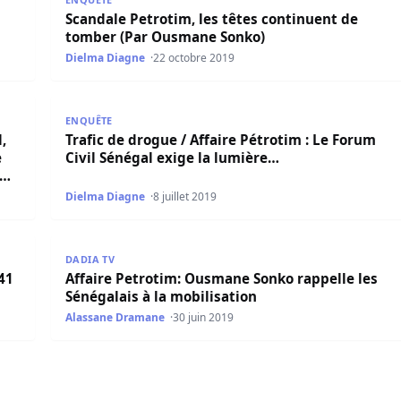
Scandale Petrotim, les têtes continuent de
tomber (Par Ousmane Sonko)
Dielma Diagne
22 octobre 2019
Franck Timis continue de disposer du pétrole sénégalais », se
Trafic de drogue / Affaire Pétrotim : Le Forum Civil 
ENQUÊTE
,
Trafic de drogue / Affaire Pétrotim : Le Forum
e
Civil Sénégal exige la lumière…
Dielma Diagne
8 juillet 2019
 6000 milliards F CFA »
Affaire Petrotim: Ousmane Sonko rappelle les Sénéga
DADIA TV
41
Affaire Petrotim: Ousmane Sonko rappelle les
Sénégalais à la mobilisation
Alassane Dramane
30 juin 2019