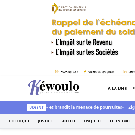
Aller au contenu
A LA UNE
P
Kéwoulo, le premier site d'information et d'inves
 « Fénial Digital » et brandit la menace de poursuites
Ziguinc
URGENT
POLITIQUE
JUSTICE
SOCIÉTÉ
ENQUÊTE
ECONOMIE