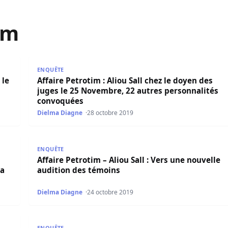
im
 doyen des juges ce lundi
Affaire Petrotim : Aliou Sall chez le doyen des jug
ENQUÊTE
 le
Affaire Petrotim : Aliou Sall chez le doyen des
juges le 25 Novembre, 22 autres personnalités
convoquées
Dielma Diagne
28 octobre 2019
mier de la trentaine de personnes qui sera auditionné
Affaire Petrotim – Aliou Sall : Vers une nouvelle aud
ENQUÊTE
Affaire Petrotim – Aliou Sall : Vers une nouvelle
ra
audition des témoins
Dielma Diagne
24 octobre 2019
mber (Par Ousmane Sonko)
Scandale Petrotim, les têtes continuent de tomber
ENQUÊTE