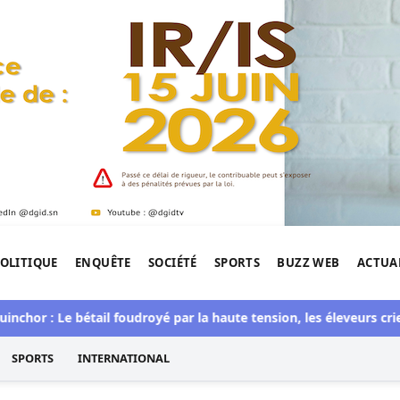
OLITIQUE
ENQUÊTE
SOCIÉTÉ
SPORTS
BUZZ WEB
ACTUA
tigation de l'Afrique.
hor : Le bétail foudroyé par la haute tension, les éleveurs crient 
SPORTS
INTERNATIONAL