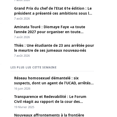
Grand Prix du chef de l’Etat 61e édition : Le
président a présenté ces ambitions sous le
thème du fair-play
7 août 2026
Aminata Touré : Diomaye Faye «a toute
lon un collectif sénégalais de France
Sénégal exige la lumière…
l’année 2027 pour organiser en toute
légalité» les élections locales
7 août 2026
Thiès : Une étudiante de 23 ans arrêtée pour
le meurtre de ses jumeaux nouveau-nés
7 août 2026
LES PLUS LUS CETTE SEMAINE
lais à la mobilisation
Réseau homosexuel démantelé : six
suspects, dont un agent de l’UCAD, arrêtés à
Keur Massar ; l’un avoue avoir propagé le
16 juin 2026
VIH depuis 2018
Transparence et Redevabilité : Le Forum
Civil réagit au rapport de la cour des
comptes
19 février 2025
Nouveaux affrontements à la frontière