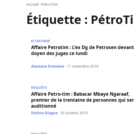
Accueil
PétroTim
Étiquette :
PétroT
Affaire Petrotim : L’ex Dg de Petrosen devant le
ECONOMIE
Affaire Petrotim : L’ex Dg de Petrosen devant
doyen des juges ce lundi
Alassane Dramane
11 novembre 2019
Affaire Petro-tim : Babacar Mbaye Ngaraaf, pre
ENQUÊTE
Affaire Petro-tim : Babacar Mbaye Ngaraaf,
premier de la trentaine de personnes qui se
auditionné
Dielma Diagne
25 octobre 2019
Scandale Petrotim, les têtes continuent de to
ENQUÊTE