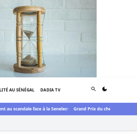
Rechercher
LITÉ AU SÉNÉGAL
DADIA TV
au scandale face à la Senelec
Grand Prix du chef de l’Etat 61e é