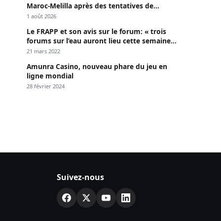
Maroc-Melilla après des tentatives de
passage
1 août 2026
Le FRAPP et son avis sur le forum: « trois
forums sur l’eau auront lieu cette semaine à
Dakar »
21 mars 2022
Amunra Casino, nouveau phare du jeu en
ligne mondial
28 février 2024
Suivez-nous