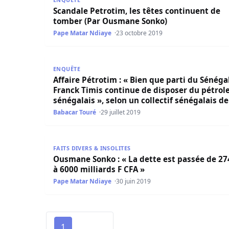
Scandale Petrotim, les têtes continuent de
tomber (Par Ousmane Sonko)
Pape Matar Ndiaye
23 octobre 2019
Affaire Pétrotim : « Bien que parti du Sénégal, 
ENQUÊTE
Affaire Pétrotim : « Bien que parti du Sénégal
Franck Timis continue de disposer du pétrol
sénégalais », selon un collectif sénégalais de
France
Babacar Touré
29 juillet 2019
Ousmane Sonko : « La dette est passée de 2741 à
FAITS DIVERS & INSOLITES
Ousmane Sonko : « La dette est passée de 27
à 6000 milliards F CFA »
Pape Matar Ndiaye
30 juin 2019
1