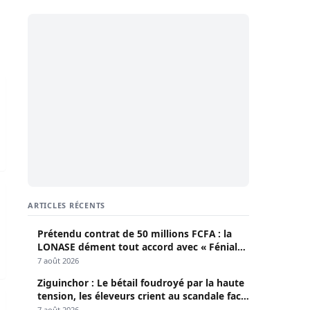
es le 25 Novembre, 22 autres personnalités convoquées
ition des témoins
ARTICLES RÉCENTS
Prétendu contrat de 50 millions FCFA : la
LONASE dément tout accord avec « Fénial
Digital » et brandit la menace de poursuites
7 août 2026
Ziguinchor : Le bétail foudroyé par la haute
tension, les éleveurs crient au scandale face
 (Par Ousmane Sonko)
à la Senelec
7 août 2026