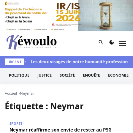
Aller au contenu
Rechercher
Men
Kéwoulo, le premier site d'information et d'investigation d
ssi blanchi
Les deux visages de notre humanité professionnelle
URGENT
POLITIQUE
JUSTICE
SOCIÉTÉ
ENQUÊTE
ECONOMIE
Accueil
Neymar
Étiquette :
Neymar
Neymar réaffirme son envie de rester au PSG
SPORTS
Neymar réaffirme son envie de rester au PSG