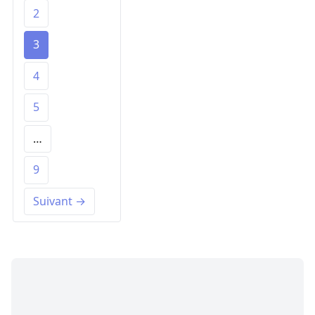
2
3
4
5
…
9
Suivant →