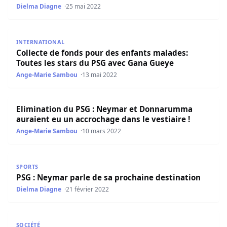
Dielma Diagne
25 mai 2022
Collecte de fonds pour des enfants malades: Toutes les 
INTERNATIONAL
Collecte de fonds pour des enfants malades:
Toutes les stars du PSG avec Gana Gueye
Ange-Marie Sambou
13 mai 2022
Elimination du PSG : Neymar et Donnarumma auraient eu 
Elimination du PSG : Neymar et Donnarumma
auraient eu un accrochage dans le vestiaire !
Ange-Marie Sambou
10 mars 2022
PSG : Neymar parle de sa prochaine destination
SPORTS
PSG : Neymar parle de sa prochaine destination
Dielma Diagne
21 février 2022
Brésil : Neymar sera absent aux JO, Dani Alves appelé au 
SOCIÉTÉ