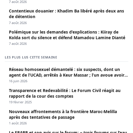
7 août 2026
Contentieux douanier : Khadim Ba libéré après deux ans
de détention
7 août 2026
Polémique sur les demandes d’explications : Kiiray de
Kolda sort du silence et défend Mamadou Lamine Dianté
7 août 2026
LES PLUS LUS CETTE SEMAINE
Réseau homosexuel démantelé : six suspects, dont un
agent de l’UCAD, arrêtés à Keur Massar ; l’un avoue avoir
propagé le VIH depuis 2018
16 juin 2026
Transparence et Redevabilité : Le Forum Civil réagit au
rapport de la cour des comptes
19 février 2025
Nouveaux affrontements à la frontière Maroc-Melilla
après des tentatives de passage
1 août 2026
Le FRAPP et son avis sur le forum: « trois forums sur l’eau