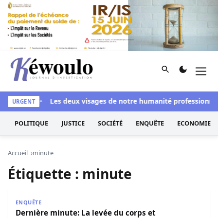
Aller au contenu
Rechercher
Men
Kéwoulo, le premier site d'information et d'investigation d
ssi blanchi
Les deux visages de notre humanité professionnelle
URGENT
POLITIQUE
JUSTICE
SOCIÉTÉ
ENQUÊTE
ECONOMIE
Accueil
minute
Étiquette :
minute
Dernière minute: La levée du corps et l’enterrement de 
ENQUÊTE
Dernière minute: La levée du corps et