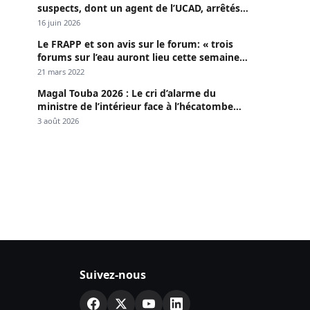
suspects, dont un agent de l’UCAD, arrêtés à
Keur Massar ; l’un avoue avoir propagé le
16 juin 2026
VIH depuis 2018
Le FRAPP et son avis sur le forum: « trois
forums sur l’eau auront lieu cette semaine à
Dakar »
21 mars 2022
Magal Touba 2026 : Le cri d’alarme du
ministre de l’intérieur face à l’hécatombe
routière
3 août 2026
Suivez-nous