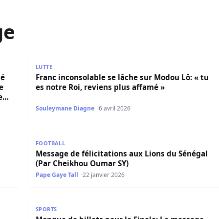
ge
 message fort à l’endroit de l’ancien chef de l’État Abdoul
Franc inconsolable se lâche sur Modou Lô: « tu es no
LUTTE
sé
Franc inconsolable se lâche sur Modou Lô: « tu
e
es notre Roi, reviens plus affamé »
e
Souleymane Diagne
6 avril 2026
ghor qui ébranle la CAF avant le verdict
Message de félicitations aux Lions du Sénégal (Pa
FOOTBALL
Message de félicitations aux Lions du Sénégal
(Par Cheikhou Oumar SY)
Pape Gaye Tall
22 janvier 2026
 de la Jeunesse et des sports
Manque de billets pour la Finale: Le message très 
SPORTS