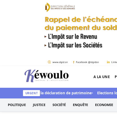
Aller au contenu
A LA UNE
P
Kéwoulo, le premier site d'information et d'inves
fonds secrets et de la déclaration de patrimoine
Elections local
URGENT
POLITIQUE
JUSTICE
SOCIÉTÉ
ENQUÊTE
ECONOMIE