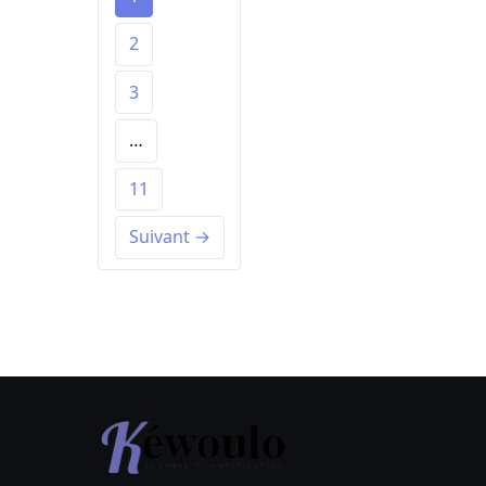
2
3
…
11
Suivant →