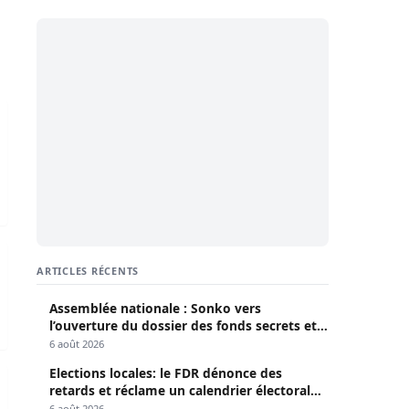
aye Wade, affirmant qu’« aucune querelle ne mérite de déchi
tre Roi, reviens plus affamé »
r Cheikhou Oumar SY)
ARTICLES RÉCENTS
Assemblée nationale : Sonko vers
l’ouverture du dossier des fonds secrets et
de la déclaration de patrimoine
6 août 2026
Elections locales: le FDR dénonce des
émouvant de Kalidou Koulibaly
retards et réclame un calendrier électoral
clair
6 août 2026