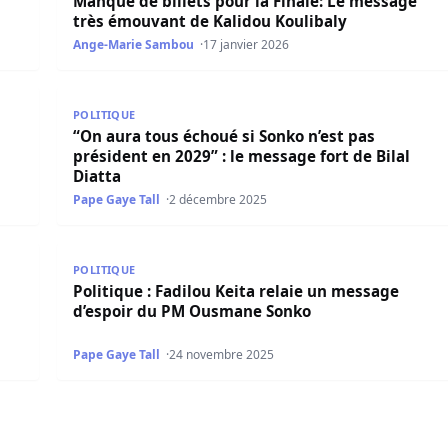
Manque de billets pour la Finale: Le message
très émouvant de Kalidou Koulibaly
Ange-Marie Sambou
17 janvier 2026
ion » : le message ferme d’Ousmane Sonko dans les cités rel
“On aura tous échoué si Sonko n’est pas président en
POLITIQUE
“On aura tous échoué si Sonko n’est pas
président en 2029” : le message fort de Bilal
Diatta
Pape Gaye Tall
2 décembre 2025
 : « La CEDEAO restaurera l’ordre constitutionnel »
Politique : Fadilou Keita relaie un message d’esp
POLITIQUE
Politique : Fadilou Keita relaie un message
d’espoir du PM Ousmane Sonko
Pape Gaye Tall
24 novembre 2025