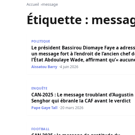
Accueil
message
Étiquette :
messa
Le président Bassirou Diomaye Faye a adressé un
POLITIQUE
Le président Bassirou Diomaye Faye a adres
un message fort à l’endroit de l’ancien chef d
l’État Abdoulaye Wade, affirmant qu’« aucun
querelle ne mérite de déchirer le Sénégal »
Aissatou Barry
4 juin 2026
CAN-2025 : Le message troublant d’Augustin Sen
ENQUÊTE
CAN-2025 : Le message troublant d’Augustin
Senghor qui ébranle la CAF avant le verdict
Pape Gaye Tall
20 mars 2026
CAN 2025 : le message de gratitude du Ministère
FOOTBALL