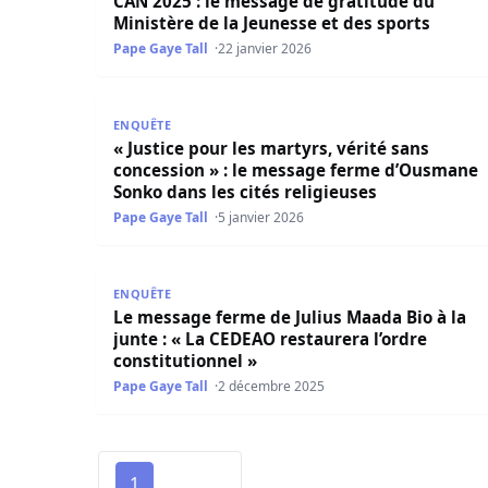
CAN 2025 : le message de gratitude du
Ministère de la Jeunesse et des sports
Pape Gaye Tall
22 janvier 2026
« Justice pour les martyrs, vérité sans concess
ENQUÊTE
« Justice pour les martyrs, vérité sans
concession » : le message ferme d’Ousmane
Sonko dans les cités religieuses
Pape Gaye Tall
5 janvier 2026
Le message ferme de Julius Maada Bio à la junte
ENQUÊTE
Le message ferme de Julius Maada Bio à la
junte : « La CEDEAO restaurera l’ordre
constitutionnel »
Pape Gaye Tall
2 décembre 2025
1