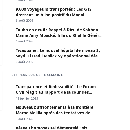
9.600 voyageurs transportés : Les GTS
dressent un bilan positif du Magal
6 août 2026
igieuses
 2029” : le message fort de Bilal Diatta
Touba en deuil : Rappel à Dieu de Sokhna
Mame Amy Mbacké, fille du Khalife Général
des Mourides
6 août 2026
Tivaouane : Le nouvel hôpital de niveau 3,
Seydi El Hadji Malick Sy opérationnel dès
lundi
6 août 2026
oir du PM Ousmane Sonko
LES PLUS LUS CETTE SEMAINE
Transparence et Redevabilité : Le Forum
Civil réagit au rapport de la cour des
comptes
19 février 2025
Nouveaux affrontements à la frontière
Maroc-Melilla après des tentatives de
passage
1 août 2026
Réseau homosexuel démantelé : six