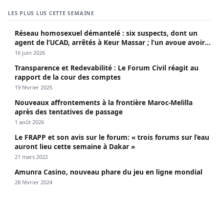
LES PLUS LUS CETTE SEMAINE
Réseau homosexuel démantelé : six suspects, dont un
agent de l’UCAD, arrêtés à Keur Massar ; l’un avoue avoir
propagé le VIH depuis 2018
16 juin 2026
Transparence et Redevabilité : Le Forum Civil réagit au
rapport de la cour des comptes
19 février 2025
Nouveaux affrontements à la frontière Maroc-Melilla
après des tentatives de passage
1 août 2026
Le FRAPP et son avis sur le forum: « trois forums sur l’eau
auront lieu cette semaine à Dakar »
21 mars 2022
Amunra Casino, nouveau phare du jeu en ligne mondial
28 février 2024