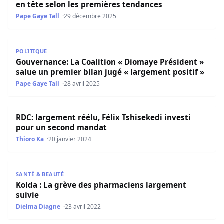
en tête selon les premières tendances
Pape Gaye Tall
29 décembre 2025
Gouvernance: La Coalition « Diomaye Président » salue un
POLITIQUE
Gouvernance: La Coalition « Diomaye Président »
salue un premier bilan jugé « largement positif »
Pape Gaye Tall
28 avril 2025
RDC: largement réélu, Félix Tshisekedi investi pour un 
RDC: largement réélu, Félix Tshisekedi investi
pour un second mandat
Thioro Ka
20 janvier 2024
Kolda : La grève des pharmaciens largement suivie
SANTÉ & BEAUTÉ
Kolda : La grève des pharmaciens largement
suivie
Dielma Diagne
23 avril 2022