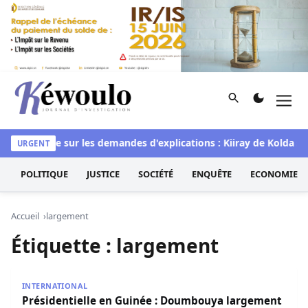
Aller au contenu
Rechercher
Men
Kéwoulo, le premier site d'information et d'investigation d
Polémique sur les demandes d'explications : Kiiray de Kolda so
URGENT
POLITIQUE
JUSTICE
SOCIÉTÉ
ENQUÊTE
ECONOMIE
Accueil
largement
Étiquette :
largement
Présidentielle en Guinée : Doumbouya largement en tête
INTERNATIONAL
Présidentielle en Guinée : Doumbouya largement