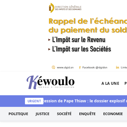
Aller au contenu
A LA UNE
P
Kéwoulo, le premier site d'information et d'inves
convaincue »
Succession de Pape Thiaw : le dossier explosif qu
URGENT
POLITIQUE
JUSTICE
SOCIÉTÉ
ENQUÊTE
ECONOMIE