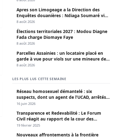
Apres son Limogeage a la Direction des
Enquêtes douanières : Ndiaga Soumaré vide
son sac
8 août 2026
Élections territoriales 2027 : Modou Diagne
heffe de mission de l’UE pour son orientation sexuelle
Fada charge Diomaye Faye
8 août 2026
Parcelles Assainies : un locataire placé en
garde à vue pour viols sur une mineure de
13 ans
8 août 2026
LES PLUS LUS CETTE SEMAINE
Ahmed Cissé
Réseau homosexuel démantelé : six
suspects, dont un agent de l’UCAD, arrêtés à
Keur Massar ; l’un avoue avoir propagé le
16 juin 2026
VIH depuis 2018
Transparence et Redevabilité : Le Forum
Civil réagit au rapport de la cour des
comptes
19 février 2025
Nouveaux affrontements à la frontière