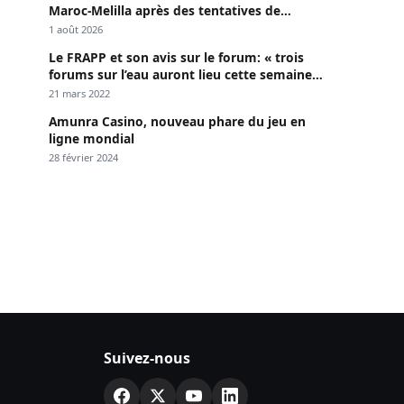
Maroc-Melilla après des tentatives de
passage
1 août 2026
Le FRAPP et son avis sur le forum: « trois
forums sur l’eau auront lieu cette semaine à
Dakar »
21 mars 2022
Amunra Casino, nouveau phare du jeu en
ligne mondial
28 février 2024
Suivez-nous