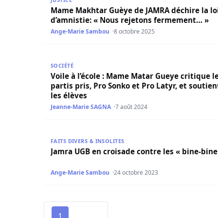
Mame Makhtar Guèye de JAMRA déchire la lo
d’amnistie: « Nous rejetons fermement… »
Ange-Marie Sambou
8 octobre 2025
Voile à l’école : Mame Matar Gueye critique les pa
SOCIÉTÉ
Voile à l’école : Mame Matar Gueye critique l
partis pris, Pro Sonko et Pro Latyr, et soutien
les élèves
Jeanne-Marie SAGNA
7 août 2024
Jamra UGB en croisade contre les « bine-bine »
FAITS DIVERS & INSOLITES
Jamra UGB en croisade contre les « bine-bine
Ange-Marie Sambou
24 octobre 2023
1