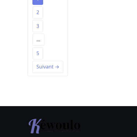
2
3
…
5
Suivant →