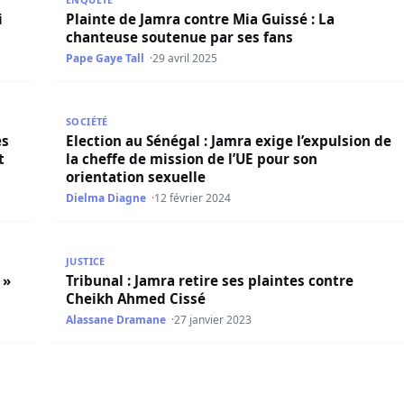
i
Plainte de Jamra contre Mia Guissé : La
chanteuse soutenue par ses fans
Pape Gaye Tall
29 avril 2025
rtis pris, Pro Sonko et Pro Latyr, et soutient les élèves
Election au Sénégal : Jamra exige l’expulsion de la c
SOCIÉTÉ
es
Election au Sénégal : Jamra exige l’expulsion de
t
la cheffe de mission de l’UE pour son
orientation sexuelle
Dielma Diagne
12 février 2024
Tribunal : Jamra retire ses plaintes contre Cheikh 
JUSTICE
 »
Tribunal : Jamra retire ses plaintes contre
Cheikh Ahmed Cissé
Alassane Dramane
27 janvier 2023