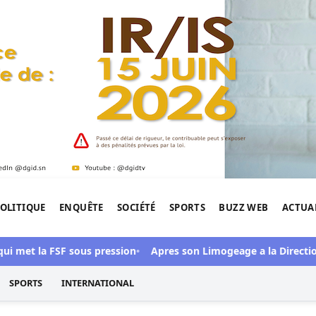
OLITIQUE
ENQUÊTE
SOCIÉTÉ
SPORTS
BUZZ WEB
ACTUA
tigation de l'Afrique.
i met la FSF sous pression
Apres son Limogeage a la Direction 
SPORTS
INTERNATIONAL