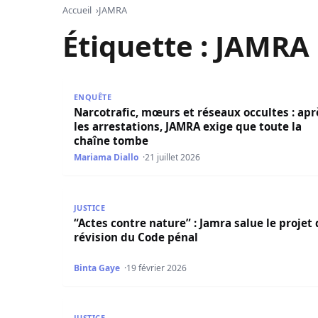
Accueil
JAMRA
Étiquette :
JAMRA
Narcotrafic, mœurs et réseaux occultes : après 
ENQUÊTE
Narcotrafic, mœurs et réseaux occultes : apr
les arrestations, JAMRA exige que toute la
chaîne tombe
Mariama Diallo
21 juillet 2026
“Actes contre nature” : Jamra salue le projet de
JUSTICE
“Actes contre nature” : Jamra salue le projet
révision du Code pénal
Binta Gaye
19 février 2026
Mame Makhtar Guèye de JAMRA déchire la loi d
JUSTICE