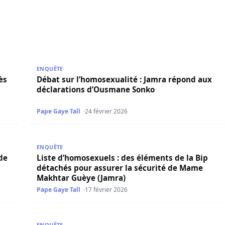
les arrestations, JAMRA exige que toute la chaîne tombe
Débat sur l’homosexualité : Jamra répond aux déc
ENQUÊTE
ès
Débat sur l’homosexualité : Jamra répond aux
déclarations d’Ousmane Sonko
Pape Gaye Tall
24 février 2026
 révision du Code pénal
Liste d’homosexuels : des éléments de la Bip détac
ENQUÊTE
 de
Liste d’homosexuels : des éléments de la Bip
détachés pour assurer la sécurité de Mame
Makhtar Guèye (Jamra)
Pape Gaye Tall
17 février 2026
’amnistie: « Nous rejetons fermement… »
Plainte de Jamra contre Mia Guissé : La chanteuse 
ENQUÊTE