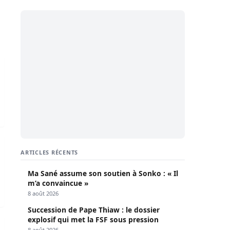
larations d’Ousmane Sonko
hés pour assurer la sécurité de Mame Makhtar Guèye (Jamra
ARTICLES RÉCENTS
Ma Sané assume son soutien à Sonko : « Il
m’a convaincue »
8 août 2026
Succession de Pape Thiaw : le dossier
explosif qui met la FSF sous pression
soutenue par ses fans
8 août 2026