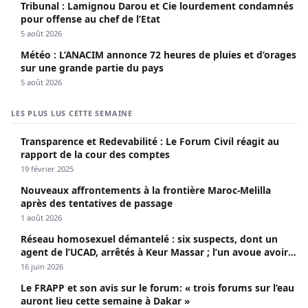
Tribunal : Lamignou Darou et Cie lourdement condamnés
pour offense au chef de l’Etat
5 août 2026
Météo : L’ANACIM annonce 72 heures de pluies et d’orages
sur une grande partie du pays
5 août 2026
LES PLUS LUS CETTE SEMAINE
Transparence et Redevabilité : Le Forum Civil réagit au
rapport de la cour des comptes
19 février 2025
Nouveaux affrontements à la frontière Maroc-Melilla
après des tentatives de passage
1 août 2026
Réseau homosexuel démantelé : six suspects, dont un
agent de l’UCAD, arrêtés à Keur Massar ; l’un avoue avoir
propagé le VIH depuis 2018
16 juin 2026
Le FRAPP et son avis sur le forum: « trois forums sur l’eau
auront lieu cette semaine à Dakar »