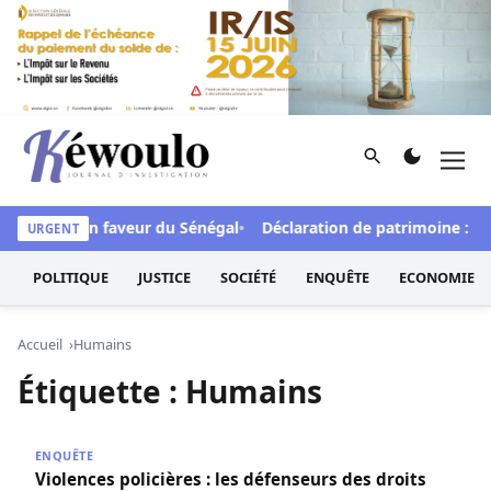
Aller au contenu
Rechercher
Men
Kéwoulo, le premier site d'information et d'investigation d
 de FCFA en faveur du Sénégal
Déclaration de patrimoine : L’O
URGENT
POLITIQUE
JUSTICE
SOCIÉTÉ
ENQUÊTE
ECONOMIE
Accueil
Humains
Étiquette :
Humains
Violences policières : les défenseurs des droits humains
ENQUÊTE
Violences policières : les défenseurs des droits