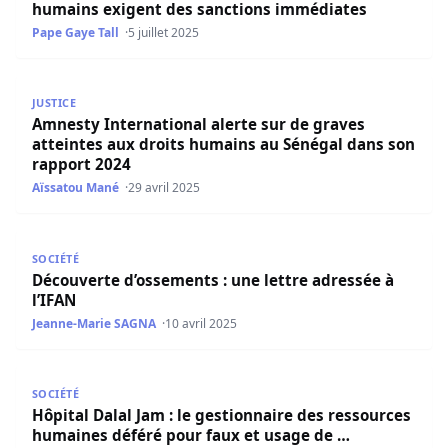
humains exigent des sanctions immédiates
Pape Gaye Tall
5 juillet 2025
Amnesty International alerte sur de graves atteintes au
JUSTICE
Amnesty International alerte sur de graves
atteintes aux droits humains au Sénégal dans son
rapport 2024
Aïssatou Mané
29 avril 2025
Découverte d’ossements : une lettre adressée à l’IFAN
SOCIÉTÉ
Découverte d’ossements : une lettre adressée à
l’IFAN
Jeanne-Marie SAGNA
10 avril 2025
Hôpital Dalal Jam : le gestionnaire des ressources humai
SOCIÉTÉ
Hôpital Dalal Jam : le gestionnaire des ressources
humaines déféré pour faux et usage de …