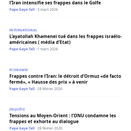
l’Iran intensifie ses frappes dans le Golfe
Pape Gaye Tall
3 mars 2026
L’ayatollah Khamenei tué dans les frappes israélo-américa
INTERNATIONAL
L’ayatollah Khamenei tué dans les frappes israélo-
américaines ( média d’Etat)
Pape Gaye Tall
1 mars 2026
Frappes contre l’Iran: le détroit d’Ormuz «de facto fermé»
ÉCONOMIE
Frappes contre l’Iran: le détroit d’Ormuz «de facto
fermé», « Hausse des prix » à venir
Pape Gaye Tall
28 février 2026
Tensions au Moyen-Orient : l’ONU condamne les frappes 
ENQUÊTE
Tensions au Moyen-Orient : l’ONU condamne les
frappes et exhorte au dialogue
Pape Gaye Tall
28 février 2026