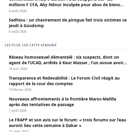
millions F CFA, Aby Ndour inculpée pour abus de biens
sociaux
6 août 2026
Sedhiou : un chavirement de pirogue fait trois victimes ce
jeudi à Goudomp
6 août 2026
LES PLUS LUS CETTE SEMAINE
Réseau homosexuel démantelé : six suspects, dont un
agent de l’UCAD, arrêtés à Keur Massar ; l’un avoue avoir
propagé le VIH depuis 2018
16 juin 2026
Transparence et Redevabilité : Le Forum Civil réagit au
rapport de la cour des comptes
19 février 2025
Nouveaux affrontements à la frontière Maroc-Melilla
après des tentatives de passage
1 août 2026
Le FRAPP et son avis sur le forum: « trois forums sur l’eau
auront lieu cette semaine à Dakar »
21 mars 2022