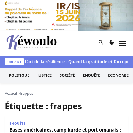
Aller au contenu
Rechercher
Men
Kéwoulo, le premier site d'information et d'investigation d
rituelle
L’art de la résilience : Quand la gratitude et l’acceptat
URGENT
POLITIQUE
JUSTICE
SOCIÉTÉ
ENQUÊTE
ECONOMIE
Accueil
frappes
Étiquette :
frappes
Bases américaines, camp kurde et port omanais : l’Iran in
ENQUÊTE
Bases américaines, camp kurde et port omanais :