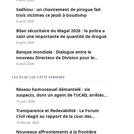
Sedhiou : un chavirement de pirogue fait
trois victimes ce jeudi à Goudomp
6 août 2026
Bilan sécuritaire du Magal 2026 : la police a
saisi une importante de quantité de drogue
s révélées après audit final
6 août 2026
Banque mondiale : Dialogue entre le
nouveau Directeur de Division pour le
Sénégal et le Pr. Diomaye
6 août 2026
LES PLUS LUS CETTE SEMAINE
cières en cas de victoire des talibans (ministre)
Réseau homosexuel démantelé : six
suspects, dont un agent de l’UCAD, arrêtés à
Keur Massar ; l’un avoue avoir propagé le
16 juin 2026
VIH depuis 2018
Transparence et Redevabilité : Le Forum
Civil réagit au rapport de la cour des
comptes
19 février 2025
Nouveaux affrontements à la frontière