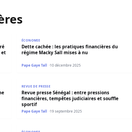
ères
100 Dockers avec des enveloppes financières et packs ali
Dette cachée : les pratiques financières du régime 
ÉCONOMIE
ré
Dette cachée : les pratiques financières du
 et
régime Macky Sall mises à nu
Pape Gaye Tall
10 décembre 2025
 Ndiob et un fournisseur soupçonnés de détournement de pl
Revue presse Sénégal : entre pressions financières, 
REVUE DE PRESSE
ne
Revue presse Sénégal : entre pressions
financières, tempêtes judiciaires et souffle
sportif
Pape Gaye Tall
19 septembre 2025
atégique pour la Transformation Économique et l’Intégratio
La Coopération Sino-Sénégalaise : Un Pilier Stratég
ÉCONOMIE