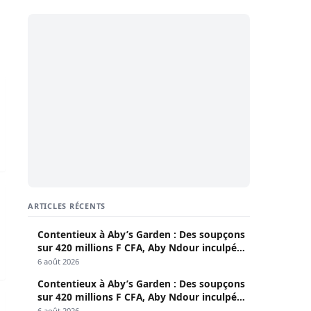
mentaires
Macky Sall mises à nu
us de 31 millions FCFA
tempêtes judiciaires et souffle sportif
ARTICLES RÉCENTS
Contentieux à Aby’s Garden : Des soupçons
sur 420 millions F CFA, Aby Ndour inculpée
pour abus de biens sociaux
6 août 2026
Contentieux à Aby’s Garden : Des soupçons
sur 420 millions F CFA, Aby Ndour inculpée
n Régionale en Période d’Incertitudes Financières (Par Dr. 
ique pour la Transformation Économique et l’Intégration Ré
pour abus de biens sociaux
6 août 2026