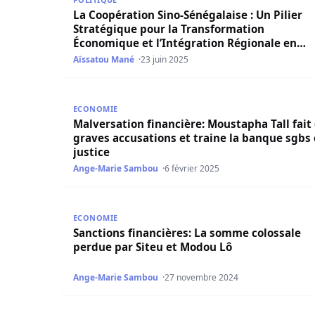
La Coopération Sino-Sénégalaise : Un Pilier
Stratégique pour la Transformation
Économique et l’Intégration Régionale en
Période d’Incertitudes Financières (Par Dr.
Aïssatou Mané
23 juin 2025
Seydina Oumar Seye)
Malversation financière: Moustapha Tall fait de 
ECONOMIE
Malversation financière: Moustapha Tall fait
graves accusations et traine la banque sgbs
justice
Ange-Marie Sambou
6 février 2025
Sanctions financières: La somme colossale per
ECONOMIE
Sanctions financières: La somme colossale
perdue par Siteu et Modou Lô
Ange-Marie Sambou
27 novembre 2024