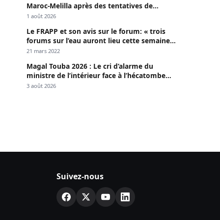
Maroc-Melilla après des tentatives de
passage
1 août 2026
Le FRAPP et son avis sur le forum: « trois
forums sur l’eau auront lieu cette semaine à
Dakar »
21 mars 2022
Magal Touba 2026 : Le cri d’alarme du
ministre de l’intérieur face à l’hécatombe
routière
3 août 2026
Suivez-nous