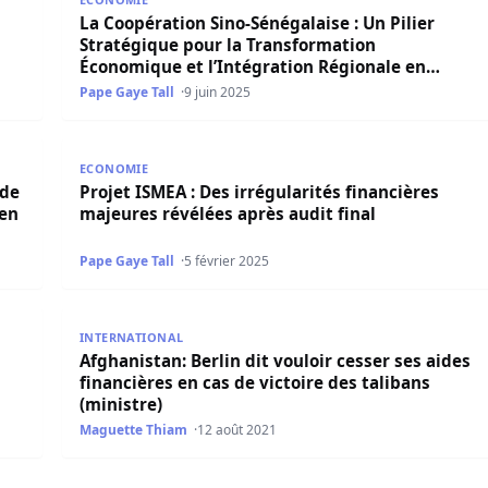
La Coopération Sino-Sénégalaise : Un Pilier
Stratégique pour la Transformation
Économique et l’Intégration Régionale en
Période d’Incertitudes Financières (Par Dr.
Pape Gaye Tall
9 juin 2025
Seydina Oumar Seye)
graves accusations et traine la banque sgbs en justice
Projet ISMEA : Des irrégularités financières majeure
ECONOMIE
 de
Projet ISMEA : Des irrégularités financières
 en
majeures révélées après audit final
Pape Gaye Tall
5 février 2025
due par Siteu et Modou Lô
Afghanistan: Berlin dit vouloir cesser ses aides finan
INTERNATIONAL
Afghanistan: Berlin dit vouloir cesser ses aides
financières en cas de victoire des talibans
(ministre)
Maguette Thiam
12 août 2021