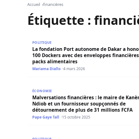
Accueil
financières
Étiquette :
financi
La fondation Port autonome de Dakar a honoré 
POLITIQUE
La fondation Port autonome de Dakar a hono
100 Dockers avec des enveloppes financières
packs alimentaires
Mariama Diallo
4 mars 2026
Malversations financières : le maire de Kanène
ÉCONOMIE
Malversations financières : le maire de Kanè
Ndiob et un fournisseur soupçonnés de
détournement de plus de 31 millions FCFA
Pape Gaye Tall
15 octobre 2025
La Coopération Sino-Sénégalaise : Un Pilier Str
POLITIQUE