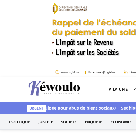
Aller au contenu
A LA UNE
P
Kéwoulo, le premier site d'information et d'inves
CFA, Aby Ndour inculpée pour abus de biens sociaux
Sedhiou : 
URGENT
POLITIQUE
JUSTICE
SOCIÉTÉ
ENQUÊTE
ECONOMIE