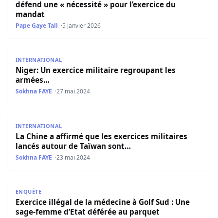
défend une « nécessité » pour l’exercice du
mandat
Pape Gaye Tall
5 janvier 2026
Niger: Un exercice militaire regroupant les armées…
INTERNATIONAL
Niger: Un exercice militaire regroupant les
armées…
Sokhna FAYE
27 mai 2024
La Chine a affirmé que les exercices militaires lancés au
INTERNATIONAL
La Chine a affirmé que les exercices militaires
lancés autour de Taïwan sont…
Sokhna FAYE
23 mai 2024
Exercice illégal de la médecine à Golf Sud : Une sage-fe
ENQUÊTE
Exercice illégal de la médecine à Golf Sud : Une
sage-femme d’Etat déférée au parquet