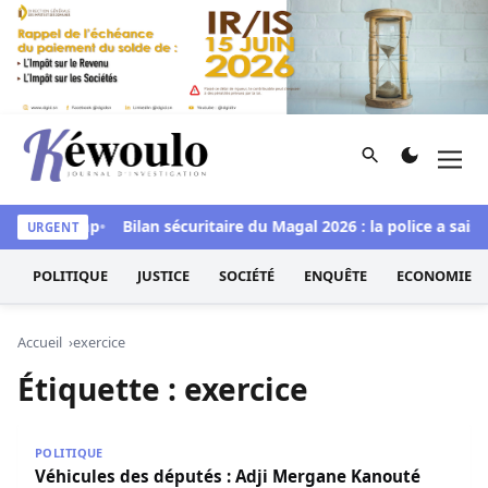
Aller au contenu
Rechercher
Men
Kéwoulo, le premier site d'information et d'investigation d
di à Goudomp
Bilan sécuritaire du Magal 2026 : la police a sais
URGENT
POLITIQUE
JUSTICE
SOCIÉTÉ
ENQUÊTE
ECONOMIE
Accueil
exercice
Étiquette :
exercice
Véhicules des députés : Adji Mergane Kanouté défend une
POLITIQUE
Véhicules des députés : Adji Mergane Kanouté