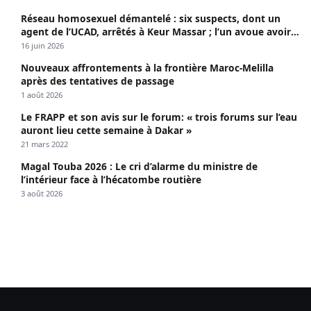
Réseau homosexuel démantelé : six suspects, dont un
agent de l’UCAD, arrêtés à Keur Massar ; l’un avoue avoir
propagé le VIH depuis 2018
16 juin 2026
Nouveaux affrontements à la frontière Maroc-Melilla
après des tentatives de passage
1 août 2026
Le FRAPP et son avis sur le forum: « trois forums sur l’eau
auront lieu cette semaine à Dakar »
21 mars 2022
Magal Touba 2026 : Le cri d’alarme du ministre de
l’intérieur face à l’hécatombe routière
3 août 2026