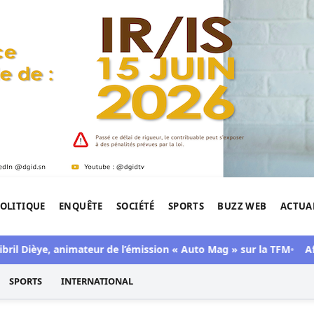
OLITIQUE
ENQUÊTE
SOCIÉTÉ
SPORTS
BUZZ WEB
ACTUA
tigation de l'Afrique.
il Dièye, animateur de l’émission « Auto Mag » sur la TFM
Affai
SPORTS
INTERNATIONAL