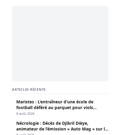
kar retrouvé mort chez lui
isme»
ARTICLES RÉCENTS
Maristes : L’entraîneur d’une école de
football déféré au parquet pour viols
répétés sur mineurs
8 août 2026
n corps oublié !
Nécrologie : Décès de Djibril Dièye,
animateur de l’émission « Auto Mag » sur la
TFM
8 août 2026