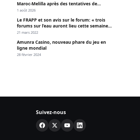
Maroc-Melilla après des tentatives de
passage
1 août 2026
Le FRAPP et son avis sur le forum: « trois
forums sur l’eau auront lieu cette semaine à
Dakar »
21 mars 2022
Amunra Casino, nouveau phare du jeu en
ligne mondial
28 février 2024
Suivez-nous