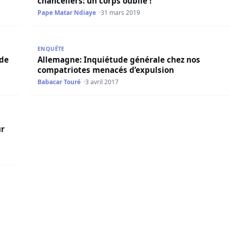
chanceliers: un corps oublié !
Pape Matar Ndiaye
31 mars 2019
ette visite?
Allemagne: Inquiétude générale chez nos compatri
ENQUÊTE
 de
Allemagne: Inquiétude générale chez nos
compatriotes menacés d’expulsion
Babacar Touré
3 avril 2017
appatrier tous les migrants clandestins
ur