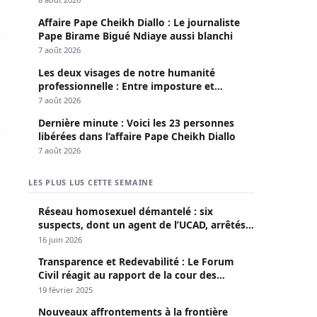
Affaire Pape Cheikh Diallo : Le journaliste
Pape Birame Bigué Ndiaye aussi blanchi
7 août 2026
otes menacés d’expulsion
Les deux visages de notre humanité
professionnelle : Entre imposture et
héroïsme silencieux (Par Pr Moussa Seydi)
7 août 2026
Dernière minute : Voici les 23 personnes
libérées dans l’affaire Pape Cheikh Diallo
7 août 2026
LES PLUS LUS CETTE SEMAINE
Réseau homosexuel démantelé : six
suspects, dont un agent de l’UCAD, arrêtés à
Keur Massar ; l’un avoue avoir propagé le
16 juin 2026
VIH depuis 2018
Transparence et Redevabilité : Le Forum
Civil réagit au rapport de la cour des
comptes
19 février 2025
Nouveaux affrontements à la frontière