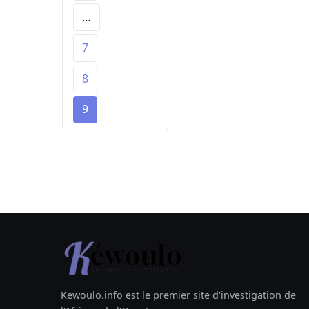
…
7
8
9
Kewoulo.info est le premier site d'investigation de