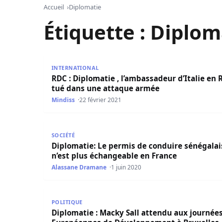
Accueil
Diplomatie
Étiquette :
Diplom
RDC : Diplomatie , l’ambassadeur d’Italie en R
INTERNATIONAL
RDC : Diplomatie , l’ambassadeur d’Italie en
tué dans une attaque armée
Mindiss
22 février 2021
Diplomatie: Le permis de conduire sénégalais n
SOCIÉTÉ
Diplomatie: Le permis de conduire sénégalai
n’est plus échangeable en France
Alassane Dramane
1 juin 2020
Diplomatie : Macky Sall attendu aux journées 
POLITIQUE
Diplomatie : Macky Sall attendu aux journée