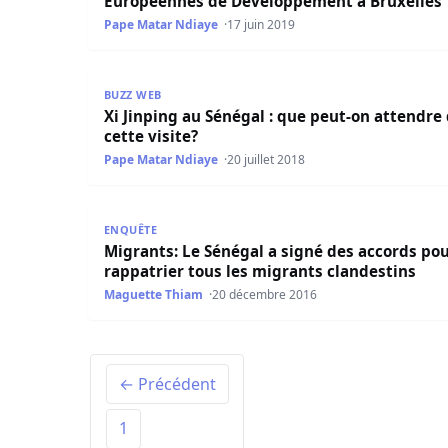
Européennes de Développement à Bruxelles
Pape Matar Ndiaye
17 juin 2019
Xi Jinping au Sénégal : que peut-on attendre de c
BUZZ WEB
Xi Jinping au Sénégal : que peut-on attendre
cette visite?
Pape Matar Ndiaye
20 juillet 2018
Migrants: Le Sénégal a signé des accords pour r
ENQUÊTE
Migrants: Le Sénégal a signé des accords po
rappatrier tous les migrants clandestins
Maguette Thiam
20 décembre 2016
← Précédent
1