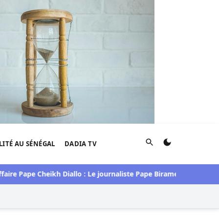
Rechercher
LITÉ AU SÉNÉGAL
DADIA TV
re Pape Cheikh Diallo : Le journaliste Pape Birame Bigué Ndiaye a