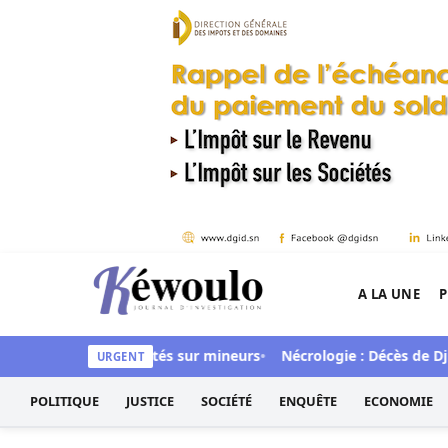
Aller au contenu
A LA UNE
P
Kéwoulo, le premier site d'information et d'inves
quet pour viols répétés sur mineurs
Nécrologie : Décès de Djibr
URGENT
POLITIQUE
JUSTICE
SOCIÉTÉ
ENQUÊTE
ECONOMIE