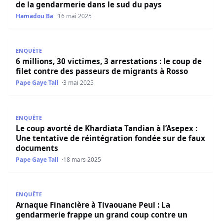
de la gendarmerie dans le sud du pays
Hamadou Ba
16 mai 2025
6 millions, 30 victimes, 3 arrestations : le coup de filet 
ENQUÊTE
6 millions, 30 victimes, 3 arrestations : le coup de
filet contre des passeurs de migrants à Rosso
Pape Gaye Tall
3 mai 2025
Le coup avorté de Khardiata Tandian à l’Asepex : Une ten
ENQUÊTE
Le coup avorté de Khardiata Tandian à l’Asepex :
Une tentative de réintégration fondée sur de faux
documents
Pape Gaye Tall
18 mars 2025
Arnaque Financière à Tivaouane Peul : La gendarmerie f
ENQUÊTE
Arnaque Financière à Tivaouane Peul : La
gendarmerie frappe un grand coup contre un