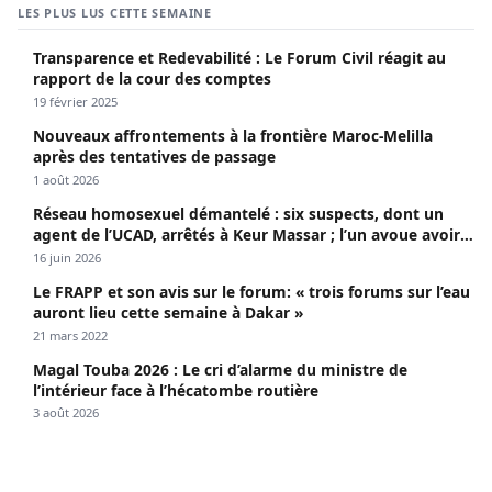
LES PLUS LUS CETTE SEMAINE
Transparence et Redevabilité : Le Forum Civil réagit au
rapport de la cour des comptes
19 février 2025
Nouveaux affrontements à la frontière Maroc-Melilla
après des tentatives de passage
1 août 2026
Réseau homosexuel démantelé : six suspects, dont un
agent de l’UCAD, arrêtés à Keur Massar ; l’un avoue avoir
propagé le VIH depuis 2018
16 juin 2026
Le FRAPP et son avis sur le forum: « trois forums sur l’eau
auront lieu cette semaine à Dakar »
21 mars 2022
Magal Touba 2026 : Le cri d’alarme du ministre de
l’intérieur face à l’hécatombe routière
3 août 2026