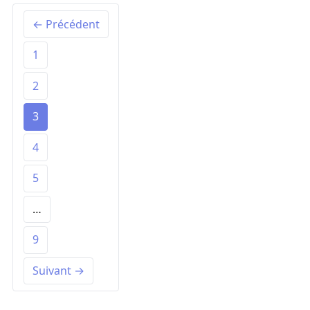
← Précédent
1
2
3
4
5
…
9
Suivant →