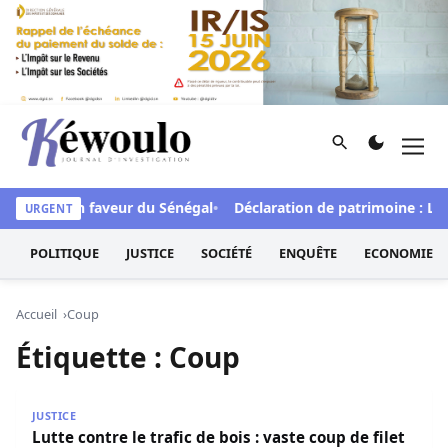
Aller au contenu
Rechercher
Men
Kéwoulo, le premier site d'information et d'investigation d
de FCFA en faveur du Sénégal
Déclaration de patrimoine : L’Os
URGENT
POLITIQUE
JUSTICE
SOCIÉTÉ
ENQUÊTE
ECONOMIE
Accueil
Coup
Étiquette :
Coup
Lutte contre le trafic de bois : vaste coup de filet de la 
JUSTICE
Lutte contre le trafic de bois : vaste coup de filet