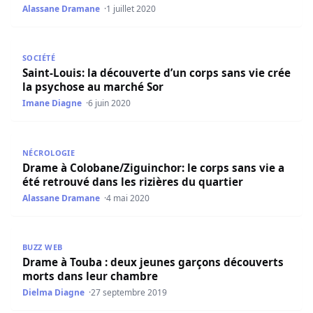
Alassane Dramane
1 juillet 2020
Saint-Louis: la découverte d’un corps sans vie crée la p
SOCIÉTÉ
Saint-Louis: la découverte d’un corps sans vie crée
la psychose au marché Sor
Imane Diagne
6 juin 2020
Drame à Colobane/Ziguinchor: le corps sans vie a été retr
NÉCROLOGIE
Drame à Colobane/Ziguinchor: le corps sans vie a
été retrouvé dans les rizières du quartier
Alassane Dramane
4 mai 2020
Drame à Touba : deux jeunes garçons découverts morts 
BUZZ WEB
Drame à Touba : deux jeunes garçons découverts
morts dans leur chambre
Dielma Diagne
27 septembre 2019