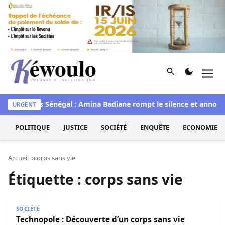
Aller au contenu
Rechercher
Men
Kéwoulo, le premier site d'information et d'investigation d
waye
Miss Sénégal : Amina Badiane rompt le silence et annonce
URGENT
POLITIQUE
JUSTICE
SOCIÉTÉ
ENQUÊTE
ECONOMIE
Accueil
corps sans vie
Étiquette :
corps sans vie
Technopole : Découverte d’un corps sans vie
SOCIÉTÉ
Technopole : Découverte d’un corps sans vie