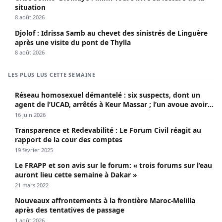
situation
8 août 2026
Djolof : Idrissa Samb au chevet des sinistrés de Linguère
après une visite du pont de Thylla
8 août 2026
LES PLUS LUS CETTE SEMAINE
Réseau homosexuel démantelé : six suspects, dont un
agent de l’UCAD, arrêtés à Keur Massar ; l’un avoue avoir
propagé le VIH depuis 2018
16 juin 2026
Transparence et Redevabilité : Le Forum Civil réagit au
rapport de la cour des comptes
19 février 2025
Le FRAPP et son avis sur le forum: « trois forums sur l’eau
auront lieu cette semaine à Dakar »
21 mars 2022
Nouveaux affrontements à la frontière Maroc-Melilla
après des tentatives de passage
1 août 2026