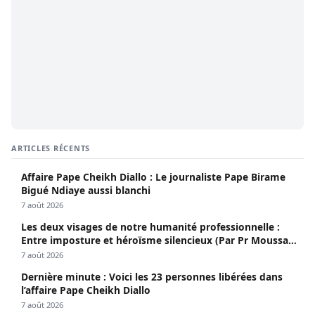
ARTICLES RÉCENTS
Affaire Pape Cheikh Diallo : Le journaliste Pape Birame
Bigué Ndiaye aussi blanchi
7 août 2026
Les deux visages de notre humanité professionnelle :
Entre imposture et héroïsme silencieux (Par Pr Moussa
Seydi)
7 août 2026
Dernière minute : Voici les 23 personnes libérées dans
l’affaire Pape Cheikh Diallo
7 août 2026