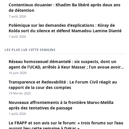
Contentieux douanier : Khadim Ba libéré après deux ans
de détention
7 août 2026
Polémique sur les demandes d’explications : Kiiray de
Kolda sort du silence et défend Mamadou Lamine Dianté
7 août 2026
LES PLUS LUS CETTE SEMAINE
Réseau homosexuel démantelé : six suspects, dont un
agent de l’UCAD, arrêtés à Keur Massar ; l’un avoue avoir
propagé le VIH depuis 2018
16 juin 2026
Transparence et Redevabilité : Le Forum Civil réagit au
rapport de la cour des comptes
19 février 2025
Nouveaux affrontements à la frontière Maroc-Melilla
après des tentatives de passage
1 août 2026
Le FRAPP et son avis sur le forum: « trois forums sur l’eau
auront lieu cette semaine à Dakar »