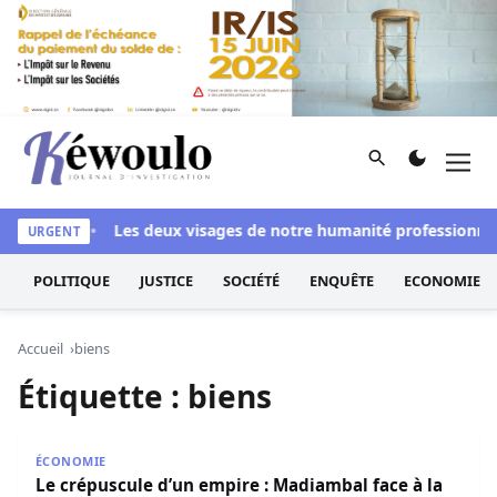
Aller au contenu
Rechercher
Men
Kéwoulo, le premier site d'information et d'investigation d
ssi blanchi
Les deux visages de notre humanité professionnelle
URGENT
POLITIQUE
JUSTICE
SOCIÉTÉ
ENQUÊTE
ECONOMIE
Accueil
biens
Étiquette :
biens
Le crépuscule d’un empire : Madiambal face à la saisie de
ÉCONOMIE
Le crépuscule d’un empire : Madiambal face à la