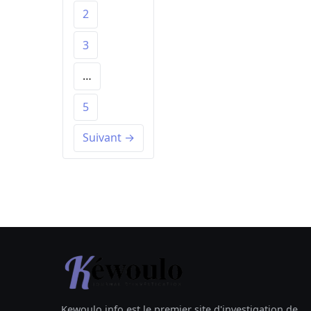
2
3
…
5
Suivant →
Kewoulo.info est le premier site d'investigation de