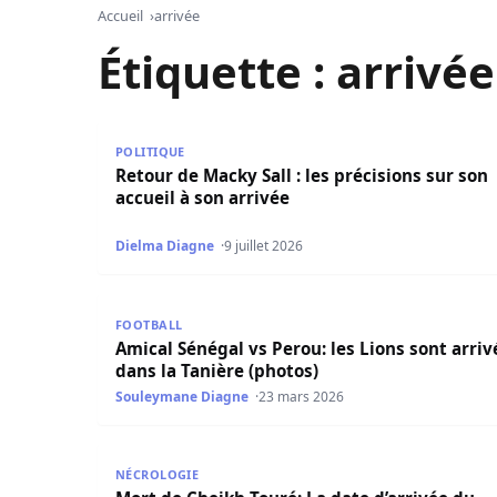
Accueil
arrivée
Étiquette :
arrivée
Retour de Macky Sall : les précisions sur son acc
POLITIQUE
Retour de Macky Sall : les précisions sur son
accueil à son arrivée
Dielma Diagne
9 juillet 2026
Amical Sénégal vs Perou: les Lions sont arrivés 
FOOTBALL
Amical Sénégal vs Perou: les Lions sont arriv
dans la Tanière (photos)
Souleymane Diagne
23 mars 2026
Mort de Cheikh Touré: La date d’arrivée du corp
NÉCROLOGIE