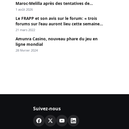
Maroc-Melilla après des tentatives de
passage
1 août 2026
Le FRAPP et son avis sur le forum: « trois
forums sur l’eau auront lieu cette semaine à
Dakar »
21 mars 2022
Amunra Casino, nouveau phare du jeu en
ligne mondial
28 février 2024
Suivez-nous