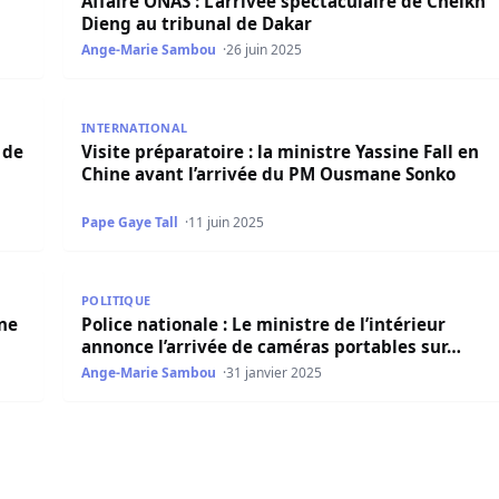
Affaire ONAS : L’arrivée spectaculaire de Cheikh
Dieng au tribunal de Dakar
Ange-Marie Sambou
26 juin 2025
e la troisième génération du Boeing 777 sur le tarmac se pr
Visite préparatoire : la ministre Yassine Fall en Ch
INTERNATIONAL
 de
Visite préparatoire : la ministre Yassine Fall en
Chine avant l’arrivée du PM Ousmane Sonko
Pape Gaye Tall
11 juin 2025
 plainte vise Royal Air Maroc
Police nationale : Le ministre de l’intérieur annonce
POLITIQUE
une
Police nationale : Le ministre de l’intérieur
annonce l’arrivée de caméras portables sur…
Ange-Marie Sambou
31 janvier 2025