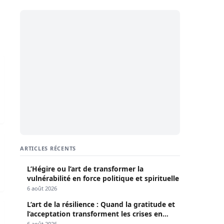
des jours: des joueurs ont déjà quitté la Tanière par leurs
 jeudi
ARTICLES RÉCENTS
L’Hégire ou l’art de transformer la
vulnérabilité en force politique et spirituelle
6 août 2026
L’art de la résilience : Quand la gratitude et
ng au tribunal de Dakar
l’acceptation transforment les crises en
opportunités
6 août 2026