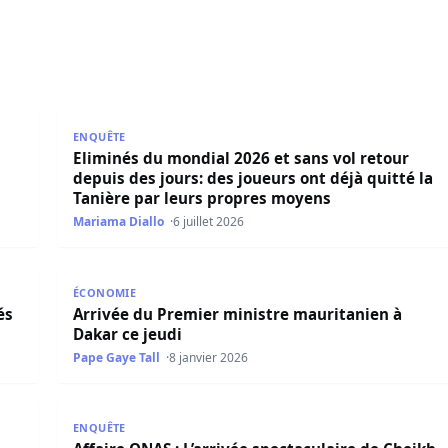
ueil à son arrivée
Eliminés du mondial 2026 et sans vol retour depuis 
ENQUÊTE
Eliminés du mondial 2026 et sans vol retour
depuis des jours: des joueurs ont déjà quitté la
Tanière par leurs propres moyens
Mariama Diallo
6 juillet 2026
dans la Tanière (photos)
Arrivée du Premier ministre mauritanien à Dakar ce
ÉCONOMIE
és
Arrivée du Premier ministre mauritanien à
Dakar ce jeudi
Pape Gaye Tall
8 janvier 2026
s et le lieu de l’inhumation connues
Affaire ONAS : L’arrivée spectaculaire de Cheikh Die
ENQUÊTE