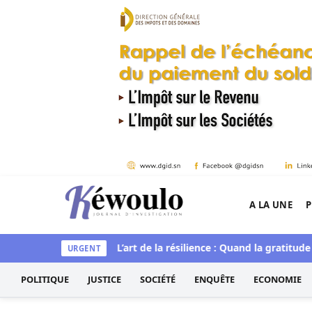
Aller au contenu
A LA UNE
P
Kéwoulo, le premier site d'information et d'inves
tique et spirituelle
L’art de la résilience : Quand la gratitude 
URGENT
POLITIQUE
JUSTICE
SOCIÉTÉ
ENQUÊTE
ECONOMIE