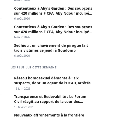
Contentieux à Aby’s Garden : Des soupçons
sur 420 millions F CFA, Aby Ndour inculpée
pour abus de biens sociaux
6 août 2026
épare (Anacim)
ine avant l’arrivée du PM Ousmane Sonko
Contentieux à Aby’s Garden : Des soupçons
sur 420 millions F CFA, Aby Ndour inculpée
pour abus de biens sociaux
6 août 2026
Sedhiou : un chavirement de pirogue fait
trois victimes ce jeudi à Goudomp
6 août 2026
 l’arrivée de caméras portables sur…
LES PLUS LUS CETTE SEMAINE
Réseau homosexuel démantelé : six
suspects, dont un agent de l’UCAD, arrêtés à
Keur Massar ; l’un avoue avoir propagé le
16 juin 2026
VIH depuis 2018
Transparence et Redevabilité : Le Forum
Civil réagit au rapport de la cour des
comptes
19 février 2025
Nouveaux affrontements à la frontière