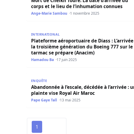
Mort de Cheikh Touré: La date d’arrivée du
corps et le lieu de l’inhumation connues
Ange-Marie Sambou
1 novembre 2025
Plateforme aéroportuaire de Diass : L’arrivée d
INTERNATIONAL
Plateforme aéroportuaire de Diass : L’arrivée
la troisième génération du Boeing 777 sur le
tarmac se prépare (Anacim)
Hamadou Ba
17 juin 2025
Abandonnée à l’escale, décédée à l’arrivée : une
ENQUÊTE
Abandonnée à l’escale, décédée à l’arrivée : 
plainte vise Royal Air Maroc
Pape Gaye Tall
13 mai 2025
1