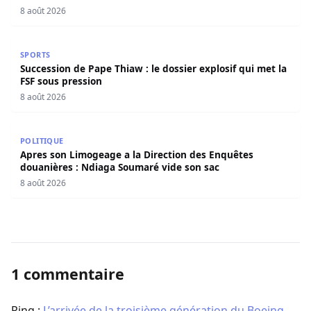
8 août 2026
Succession de Pape Thiaw : le dossier explosif qui met la
SPORTS
Succession de Pape Thiaw : le dossier explosif qui met la
FSF sous pression
8 août 2026
Apres son Limogeage a la Direction des Enquêtes douani
POLITIQUE
Apres son Limogeage a la Direction des Enquêtes
douanières : Ndiaga Soumaré vide son sac
8 août 2026
1 commentaire
Ping :
L’arrivée de la troisième génération du Boeing