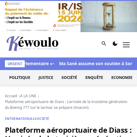
Aller au contenu
Rechercher
Men
Kéwoulo, le premier site d'information et d'investigation d
jorité parlementaire »
Ma Sané assume son soutien à Sonko : «
URGENT
POLITIQUE
JUSTICE
SOCIÉTÉ
ENQUÊTE
ECONOMIE
Accueil
A LA UNE
Plateforme aéroportuaire de Diass : L’arrivée de la troisième génération
du Boeing 777 sur le tarmac se prépare (Anacim)
INTERNATIONAL
SOCIÉTÉ
Plateforme aéroportuaire de Diass :