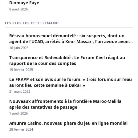
Diomaye Faye
8 août 2026
LES PLUS LUS CETTE SEMAINE
Réseau homosexuel démantelé : six suspects, dont un
agent de l’UCAD, arrêtés à Keur Massar ; l’un avoue avoir
propagé le VIH depuis 2018
16 juin 2026
Transparence et Redevabilité : Le Forum Civil réagit au
rapport de la cour des comptes
19 février 2025
Le FRAPP et son avis sur le forum: « trois forums sur l’eau
auront lieu cette semaine à Dakar »
21 mars 2022
Nouveaux affrontements à la frontière Maroc-Melilla
après des tentatives de passage
1 août 2026
Amunra Casino, nouveau phare du jeu en ligne mondial
28 février 2024