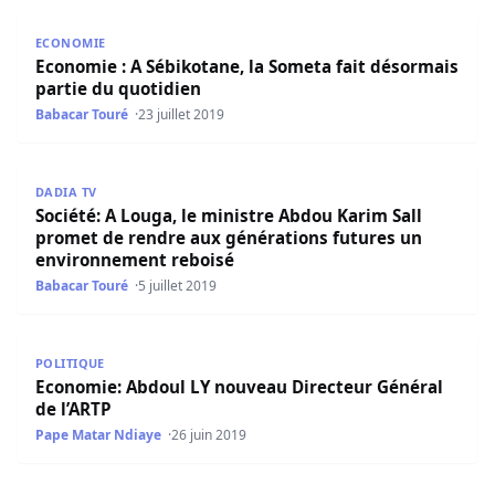
Economie : A Sébikotane, la Someta fait désormais partie
ECONOMIE
Economie : A Sébikotane, la Someta fait désormais
partie du quotidien
Babacar Touré
23 juillet 2019
Société: A Louga, le ministre Abdou Karim Sall promet d
DADIA TV
Société: A Louga, le ministre Abdou Karim Sall
promet de rendre aux générations futures un
environnement reboisé
Babacar Touré
5 juillet 2019
Economie: Abdoul LY nouveau Directeur Général de l’ART
POLITIQUE
Economie: Abdoul LY nouveau Directeur Général
de l’ARTP
Pape Matar Ndiaye
26 juin 2019