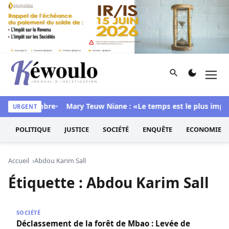
Aller au contenu
Rechercher
Men
Kéwoulo, le premier site d'information et d'investigation d
ans sa chambre
Mary Teuw Niane : «Le temps est le plus implaca
URGENT
POLITIQUE
JUSTICE
SOCIÉTÉ
ENQUÊTE
ECONOMIE
Accueil
Abdou Karim Sall
Étiquette :
Abdou Karim Sall
Déclassement de la forêt de Mbao : Levée de boucliers c
SOCIÉTÉ
Déclassement de la forêt de Mbao : Levée de