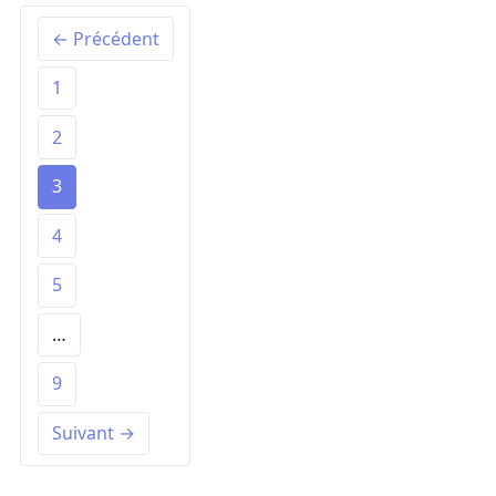
← Précédent
1
2
3
4
5
…
9
Suivant →