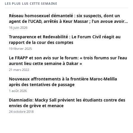
LES PLUS LUS CETTE SEMAINE
Réseau homosexuel démantelé : six suspects, dont un
agent de l’UCAD, arrêtés à Keur Massar ; l’un avoue avoir
propagé le VIH depuis 2018
16 juin 2026
Transparence et Redevabilité : Le Forum Civil réagit au
rapport de la cour des comptes
19 février 2025
Le FRAPP et son avis sur le forum: « trois forums sur l’eau
auront lieu cette semaine à Dakar »
21 mars 2022
Nouveaux affrontements à la frontière Maroc-Melilla
après des tentatives de passage
1 août 2026
Diamniadio: Macky Sall prévient les étudiants contre des
envies de grève et menace
24 octobre 2018