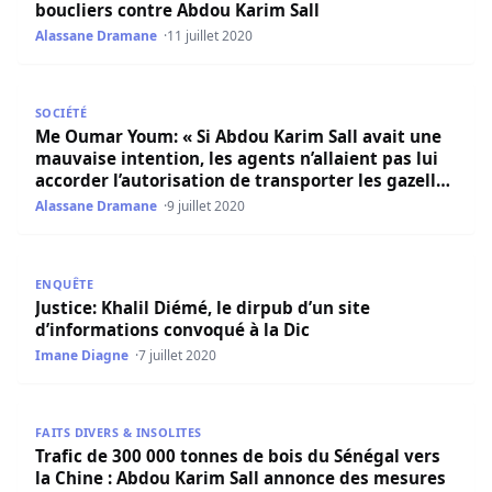
boucliers contre Abdou Karim Sall
Alassane Dramane
11 juillet 2020
Me Oumar Youm: « Si Abdou Karim Sall avait une mauvaise in
SOCIÉTÉ
Me Oumar Youm: « Si Abdou Karim Sall avait une
mauvaise intention, les agents n’allaient pas lui
accorder l’autorisation de transporter les gazelles
»
Alassane Dramane
9 juillet 2020
Justice: Khalil Diémé, le dirpub d’un site d’informations c
ENQUÊTE
Justice: Khalil Diémé, le dirpub d’un site
d’informations convoqué à la Dic
Imane Diagne
7 juillet 2020
Trafic de 300 000 tonnes de bois du Sénégal vers la Chi
FAITS DIVERS & INSOLITES
Trafic de 300 000 tonnes de bois du Sénégal vers
la Chine : Abdou Karim Sall annonce des mesures