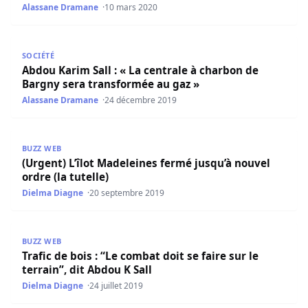
Alassane Dramane
10 mars 2020
Abdou Karim Sall : « La centrale à charbon de Bargny ser
SOCIÉTÉ
Abdou Karim Sall : « La centrale à charbon de
Bargny sera transformée au gaz »
Alassane Dramane
24 décembre 2019
(Urgent) L’îlot Madeleines fermé jusqu’à nouvel ordre (la t
BUZZ WEB
(Urgent) L’îlot Madeleines fermé jusqu’à nouvel
ordre (la tutelle)
Dielma Diagne
20 septembre 2019
Trafic de bois : “Le combat doit se faire sur le terrain”, di
BUZZ WEB
Trafic de bois : “Le combat doit se faire sur le
terrain”, dit Abdou K Sall
Dielma Diagne
24 juillet 2019