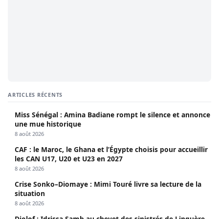
ARTICLES RÉCENTS
Miss Sénégal : Amina Badiane rompt le silence et annonce
une mue historique
8 août 2026
CAF : le Maroc, le Ghana et l’Égypte choisis pour accueillir
les CAN U17, U20 et U23 en 2027
8 août 2026
Crise Sonko–Diomaye : Mimi Touré livre sa lecture de la
situation
8 août 2026
Djolof : Idrissa Samb au chevet des sinistrés de Linguère