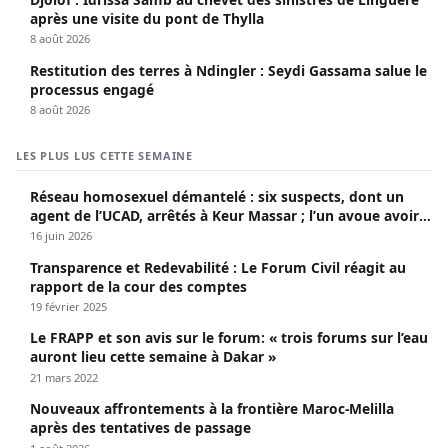
après une visite du pont de Thylla
8 août 2026
Restitution des terres à Ndingler : Seydi Gassama salue le
processus engagé
8 août 2026
LES PLUS LUS CETTE SEMAINE
Réseau homosexuel démantelé : six suspects, dont un
agent de l’UCAD, arrêtés à Keur Massar ; l’un avoue avoir
propagé le VIH depuis 2018
16 juin 2026
Transparence et Redevabilité : Le Forum Civil réagit au
rapport de la cour des comptes
19 février 2025
Le FRAPP et son avis sur le forum: « trois forums sur l’eau
auront lieu cette semaine à Dakar »
21 mars 2022
Nouveaux affrontements à la frontière Maroc-Melilla
après des tentatives de passage