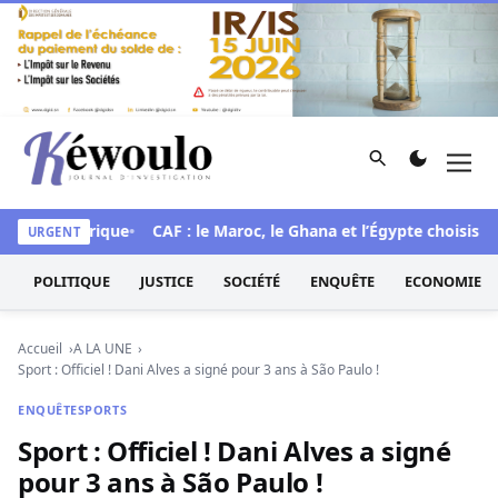
Aller au contenu
Rechercher
Men
Kéwoulo, le premier site d'information et d'investigation d
mue historique
CAF : le Maroc, le Ghana et l’Égypte choisis pou
URGENT
POLITIQUE
JUSTICE
SOCIÉTÉ
ENQUÊTE
ECONOMIE
Accueil
A LA UNE
Sport : Officiel ! Dani Alves a signé pour 3 ans à São Paulo !
ENQUÊTE
SPORTS
Sport : Officiel ! Dani Alves a signé
pour 3 ans à São Paulo !