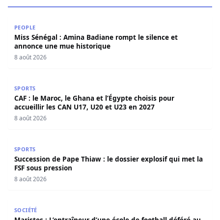
Miss Sénégal : Amina Badiane rompt le silence et annon
PEOPLE
Miss Sénégal : Amina Badiane rompt le silence et
annonce une mue historique
8 août 2026
CAF : le Maroc, le Ghana et l’Égypte choisis pour accueill
SPORTS
CAF : le Maroc, le Ghana et l’Égypte choisis pour
accueillir les CAN U17, U20 et U23 en 2027
8 août 2026
Succession de Pape Thiaw : le dossier explosif qui met la
SPORTS
Succession de Pape Thiaw : le dossier explosif qui met la
FSF sous pression
8 août 2026
Maristes : L’entraîneur d’une école de football déféré au
SOCIÉTÉ
Maristes : L’entraîneur d’une école de football déféré au