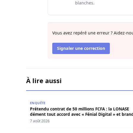
blanches.
Vous avez repéré une erreur ? Aidez-nou
Signaler une correction
À lire aussi
Prétendu contrat de 50 millions FCFA : la LONAS
ENQUÊTE
Prétendu contrat de 50 millions FCFA : la LONASE
dément tout accord avec « Fénial Digital » et brand
la menace de poursuites
7 août 2026