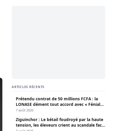
ARTICLES RÉCENTS
Prétendu contrat de 50 millions FCFA : la
LONASE dément tout accord avec « Fénial
Digital » et brandit la menace de poursuites
7 août 2026
Ziguinchor : Le bétail foudroyé par la haute
tension, les éleveurs crient au scandale face
à la Senelec
7 août 2026