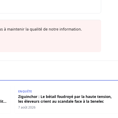
s à maintenir la qualité de notre information.
E dément tout accord avec « Fénial Digital » et brandit la 
Ziguinchor : Le bétail foudroyé par la haute tension,
ENQUÊTE
Ziguinchor : Le bétail foudroyé par la haute tension,
it
les éleveurs crient au scandale face à la Senelec
7 août 2026