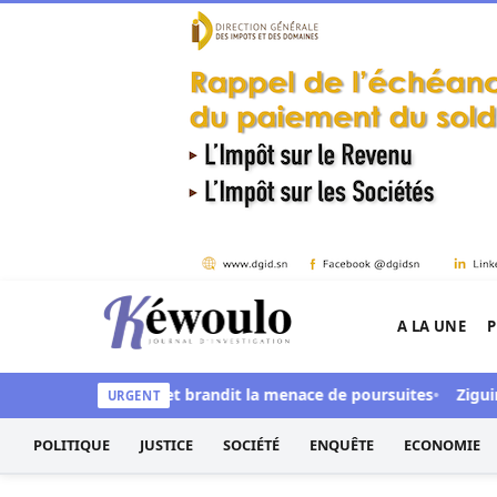
Aller au contenu
A LA UNE
P
Kéwoulo, le premier site d'information et d'inves
nial Digital » et brandit la menace de poursuites
Ziguinchor :
URGENT
POLITIQUE
JUSTICE
SOCIÉTÉ
ENQUÊTE
ECONOMIE