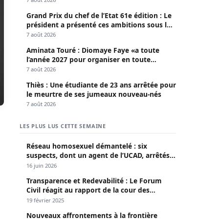
Grand Prix du chef de l’Etat 61e édition : Le
président a présenté ces ambitions sous le
thème du fair-play
7 août 2026
Aminata Touré : Diomaye Faye «a toute
l’année 2027 pour organiser en toute
légalité» les élections locales
7 août 2026
Thiès : Une étudiante de 23 ans arrêtée pour
le meurtre de ses jumeaux nouveau-nés
7 août 2026
LES PLUS LUS CETTE SEMAINE
Réseau homosexuel démantelé : six
suspects, dont un agent de l’UCAD, arrêtés à
Keur Massar ; l’un avoue avoir propagé le
16 juin 2026
VIH depuis 2018
Transparence et Redevabilité : Le Forum
Civil réagit au rapport de la cour des
comptes
19 février 2025
Nouveaux affrontements à la frontière