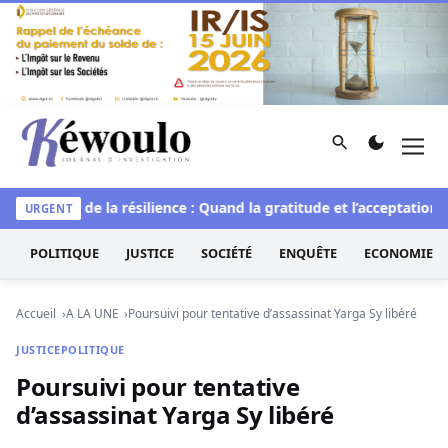
Aller au contenu
Rechercher
Men
Kéwoulo, le premier site d'information et d'investigation d
le
L’art de la résilience : Quand la gratitude et l’acceptation t
URGENT
POLITIQUE
JUSTICE
SOCIÉTÉ
ENQUÊTE
ECONOMIE
Accueil
A LA UNE
Poursuivi pour tentative d’assassinat Yarga Sy libéré
JUSTICE
POLITIQUE
Poursuivi pour tentative
d’assassinat Yarga Sy libéré