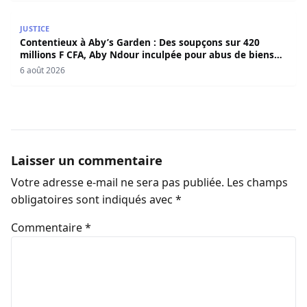
Contentieux à Aby’s Garden : Des soupçons sur 420 milli
JUSTICE
Contentieux à Aby’s Garden : Des soupçons sur 420
millions F CFA, Aby Ndour inculpée pour abus de biens
sociaux
6 août 2026
Laisser un commentaire
Votre adresse e-mail ne sera pas publiée.
Les champs
obligatoires sont indiqués avec
*
Commentaire
*