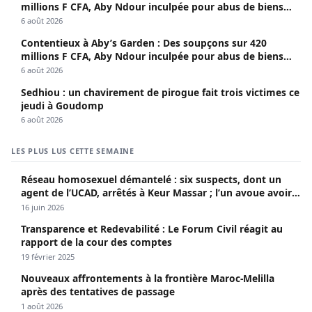
millions F CFA, Aby Ndour inculpée pour abus de biens
sociaux
6 août 2026
Contentieux à Aby’s Garden : Des soupçons sur 420
millions F CFA, Aby Ndour inculpée pour abus de biens
sociaux
6 août 2026
Sedhiou : un chavirement de pirogue fait trois victimes ce
jeudi à Goudomp
6 août 2026
LES PLUS LUS CETTE SEMAINE
Réseau homosexuel démantelé : six suspects, dont un
agent de l’UCAD, arrêtés à Keur Massar ; l’un avoue avoir
propagé le VIH depuis 2018
16 juin 2026
Transparence et Redevabilité : Le Forum Civil réagit au
rapport de la cour des comptes
19 février 2025
Nouveaux affrontements à la frontière Maroc-Melilla
après des tentatives de passage
1 août 2026