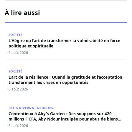
À lire aussi
L’Hégire ou l’art de transformer la vulnérabilité en force po
SOCIÉTÉ
L’Hégire ou l’art de transformer la vulnérabilité en force
politique et spirituelle
6 août 2026
L’art de la résilience : Quand la gratitude et l’acceptatio
SOCIÉTÉ
L’art de la résilience : Quand la gratitude et l’acceptation
transforment les crises en opportunités
6 août 2026
Contentieux à Aby’s Garden : Des soupçons sur 420 milli
FAITS DIVERS & INSOLITES
Contentieux à Aby’s Garden : Des soupçons sur 420
millions F CFA, Aby Ndour inculpée pour abus de biens
sociaux
6 août 2026