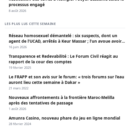
processus engagé
8 août 2026
LES PLUS LUS CETTE SEMAINE
Réseau homosexuel démantelé : six suspects, dont un
agent de l’UCAD, arrêtés à Keur Massar ; l’un avoue avoir
propagé le VIH depuis 2018
16 juin 2026
Transparence et Redevabilité : Le Forum Civil réagit au
rapport de la cour des comptes
19 février 2025
Le FRAPP et son avis sur le forum: « trois forums sur l’eau
auront lieu cette semaine à Dakar »
21 mars 2022
Nouveaux affrontements à la frontière Maroc-Melilla
après des tentatives de passage
1 août 2026
Amunra Casino, nouveau phare du jeu en ligne mondial
28 février 2024