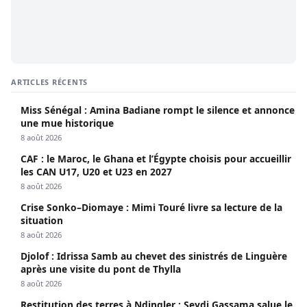
ARTICLES RÉCENTS
Miss Sénégal : Amina Badiane rompt le silence et annonce
une mue historique
8 août 2026
CAF : le Maroc, le Ghana et l’Égypte choisis pour accueillir
les CAN U17, U20 et U23 en 2027
8 août 2026
Crise Sonko–Diomaye : Mimi Touré livre sa lecture de la
situation
8 août 2026
Djolof : Idrissa Samb au chevet des sinistrés de Linguère
après une visite du pont de Thylla
8 août 2026
Restitution des terres à Ndingler : Seydi Gassama salue le