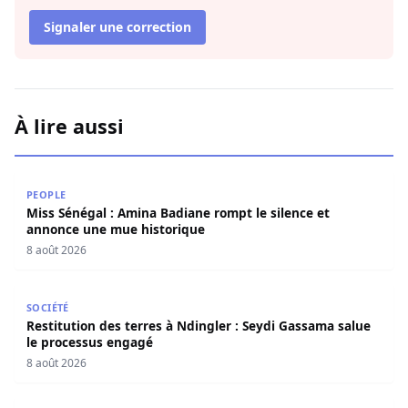
Signaler une correction
À lire aussi
Miss Sénégal : Amina Badiane rompt le silence et annon
PEOPLE
Miss Sénégal : Amina Badiane rompt le silence et
annonce une mue historique
8 août 2026
Restitution des terres à Ndingler : Seydi Gassama salue 
SOCIÉTÉ
Restitution des terres à Ndingler : Seydi Gassama salue
le processus engagé
8 août 2026
Arnaque aux faux SMS d’amendes : la Police nationale appe