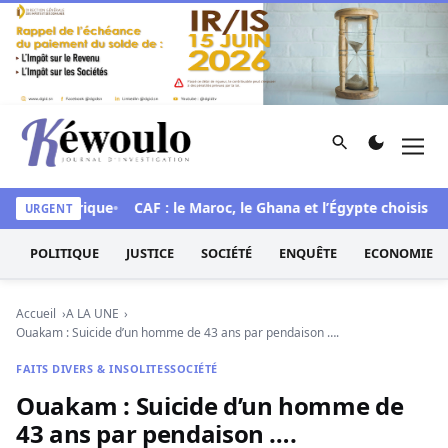
Aller au contenu
Rechercher
Men
Kéwoulo, le premier site d'information et d'investigation d
mue historique
CAF : le Maroc, le Ghana et l’Égypte choisis pour
URGENT
POLITIQUE
JUSTICE
SOCIÉTÉ
ENQUÊTE
ECONOMIE
Accueil
A LA UNE
Ouakam : Suicide d’un homme de 43 ans par pendaison ….
FAITS DIVERS & INSOLITES
SOCIÉTÉ
Ouakam : Suicide d’un homme de
43 ans par pendaison ….