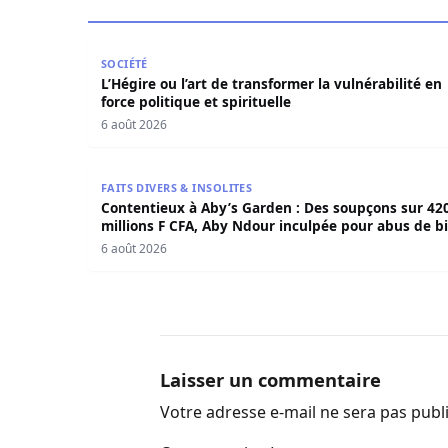
L’Hégire ou l’art de transformer la vulnérabilité 
SOCIÉTÉ
L’Hégire ou l’art de transformer la vulnérabilité en
force politique et spirituelle
6 août 2026
Contentieux à Aby’s Garden : Des soupçons sur 
FAITS DIVERS & INSOLITES
Contentieux à Aby’s Garden : Des soupçons sur 42
millions F CFA, Aby Ndour inculpée pour abus de b
sociaux
6 août 2026
Laisser un commentaire
Votre adresse e-mail ne sera pas publ