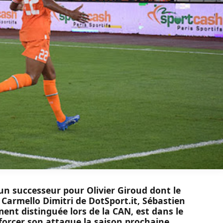
’un successeur pour Olivier Giroud dont le
 Carmello Dimitri de DotSport.it, Sébastien
ment distinguée lors de la CAN, est dans le
forcer son attaque la saison prochaine.