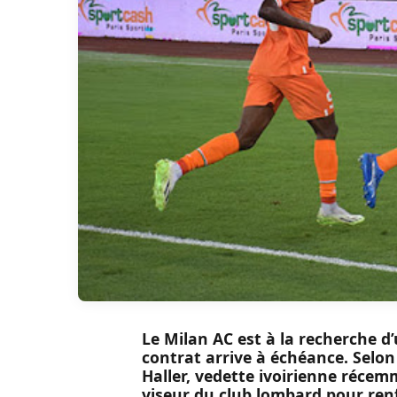
Le Milan AC est à la recherche d
contrat arrive à échéance. Selon
Haller, vedette ivoirienne récem
viseur du club lombard pour ren