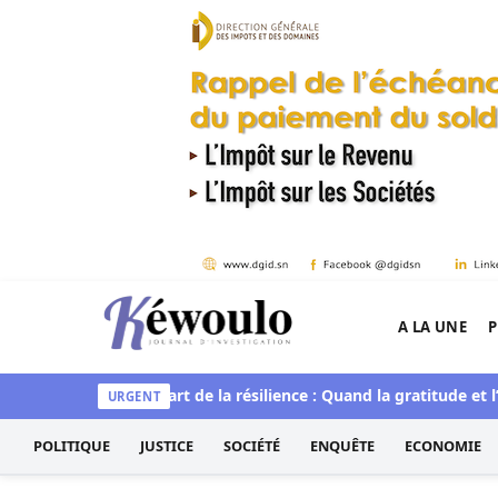
Aller au contenu
A LA UNE
P
Kéwoulo, le premier site d'information et d'inves
 spirituelle
L’art de la résilience : Quand la gratitude et l’acce
URGENT
POLITIQUE
JUSTICE
SOCIÉTÉ
ENQUÊTE
ECONOMIE