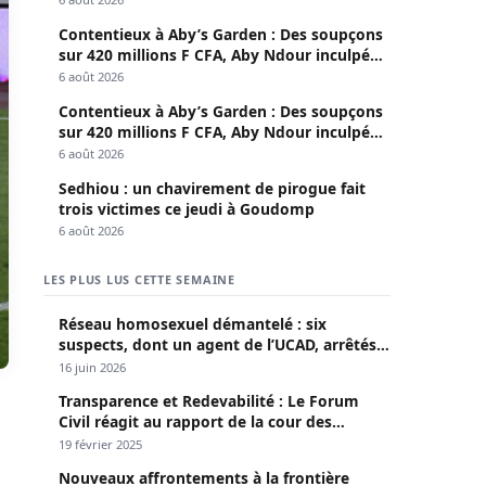
Contentieux à Aby’s Garden : Des soupçons
sur 420 millions F CFA, Aby Ndour inculpée
pour abus de biens sociaux
6 août 2026
Contentieux à Aby’s Garden : Des soupçons
sur 420 millions F CFA, Aby Ndour inculpée
pour abus de biens sociaux
6 août 2026
Sedhiou : un chavirement de pirogue fait
trois victimes ce jeudi à Goudomp
6 août 2026
LES PLUS LUS CETTE SEMAINE
Réseau homosexuel démantelé : six
suspects, dont un agent de l’UCAD, arrêtés à
Keur Massar ; l’un avoue avoir propagé le
16 juin 2026
VIH depuis 2018
Transparence et Redevabilité : Le Forum
Civil réagit au rapport de la cour des
comptes
19 février 2025
Nouveaux affrontements à la frontière