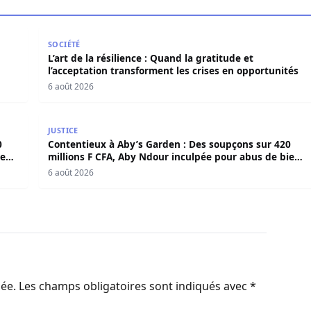
en force politique et spirituelle
L’art de la résilience : Quand la gratitude et l’acce
SOCIÉTÉ
L’art de la résilience : Quand la gratitude et
l’acceptation transforment les crises en opportunités
6 août 2026
420 millions F CFA, Aby Ndour inculpée pour abus de biens
Contentieux à Aby’s Garden : Des soupçons sur 420 
JUSTICE
0
Contentieux à Aby’s Garden : Des soupçons sur 420
iens
millions F CFA, Aby Ndour inculpée pour abus de biens
sociaux
6 août 2026
iée.
Les champs obligatoires sont indiqués avec
*