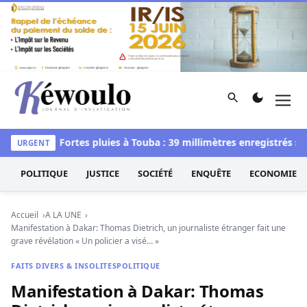
Aller au contenu
Rechercher
Men
Kéwoulo, le premier site d'information et d'investigation d
ntaires
Fortes pluies à Touba : 39 millimètres enregistrés samed
URGENT
POLITIQUE
JUSTICE
SOCIÉTÉ
ENQUÊTE
ECONOMIE
Accueil
A LA UNE
Manifestation à Dakar: Thomas Dietrich, un journaliste étranger fait une
grave révélation « Un policier a visé… »
FAITS DIVERS & INSOLITES
POLITIQUE
Manifestation à Dakar: Thomas