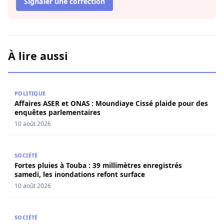
Signaler une correction
À lire aussi
Affaires ASER et ONAS : Moundiaye Cissé plaide pour de
POLITIQUE
Affaires ASER et ONAS : Moundiaye Cissé plaide pour des
enquêtes parlementaires
10 août 2026
Fortes pluies à Touba : 39 millimètres enregistrés samedi
SOCIÉTÉ
Fortes pluies à Touba : 39 millimètres enregistrés
samedi, les inondations refont surface
10 août 2026
Trafic de drogue : la BRS de Dakar met la main sur 1,070 
SOCIÉTÉ