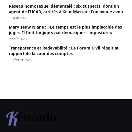
Réseau homosexuel démantelé : six suspects, dont un
agent de l’UCAD, arrêtés à Keur Massar ; l’un avoue avoir
propagé le VIH depuis 2018
16 juin 2026
Mary Teuw Niane : «Le temps est le plus implacable des
juges. Il finit toujours par démasquer l’imposture»
9 août 2026
Transparence et Redevabilité : Le Forum Civil réagit au
rapport de la cour des comptes
19 février 2025