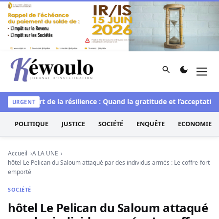
Aller au contenu
Rechercher
Men
Kéwoulo, le premier site d'information et d'investigation d
elle
L’art de la résilience : Quand la gratitude et l’acceptation 
URGENT
POLITIQUE
JUSTICE
SOCIÉTÉ
ENQUÊTE
ECONOMIE
Accueil
A LA UNE
hôtel Le Pelican du Saloum attaqué par des individus armés : Le coffre-fort
emporté
SOCIÉTÉ
hôtel Le Pelican du Saloum attaqué