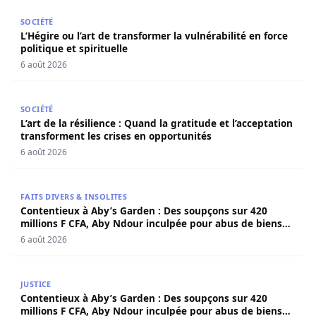
L’Hégire ou l’art de transformer la vulnérabilité en force po
SOCIÉTÉ
L’Hégire ou l’art de transformer la vulnérabilité en force
politique et spirituelle
6 août 2026
L’art de la résilience : Quand la gratitude et l’acceptatio
SOCIÉTÉ
L’art de la résilience : Quand la gratitude et l’acceptation
transforment les crises en opportunités
6 août 2026
Contentieux à Aby’s Garden : Des soupçons sur 420 milli
FAITS DIVERS & INSOLITES
Contentieux à Aby’s Garden : Des soupçons sur 420
millions F CFA, Aby Ndour inculpée pour abus de biens
sociaux
6 août 2026
Contentieux à Aby’s Garden : Des soupçons sur 420 milli
JUSTICE
Contentieux à Aby’s Garden : Des soupçons sur 420
millions F CFA, Aby Ndour inculpée pour abus de biens