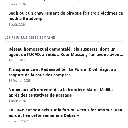
sociaux
6 août 2026
Sedhiou : un chavirement de pirogue fait trois victimes ce
jeudi à Goudomp
6 août 2026
LES PLUS LUS CETTE SEMAINE
Réseau homosexuel démantelé : six suspects, dont un
agent de l’UCAD, arrêtés à Keur Massar ; l’un avoue avoir
propagé le VIH depuis 2018
16 juin 2026
Transparence et Redevabilité : Le Forum Civil réagit au
rapport de la cour des comptes
19 février 2025
Nouveaux affrontements à la frontière Maroc-Melilla
après des tentatives de passage
1 août 2026
Le FRAPP et son avis sur le forum: « trois forums sur l’eau
auront lieu cette semaine à Dakar »
21 mars 2022