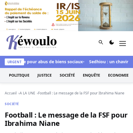
Aller au contenu
Rechercher
Men
Kéwoulo, le premier site d'information et d'investigation d
r inculpée pour abus de biens sociaux
Sedhiou : un chavirement
URGENT
POLITIQUE
JUSTICE
SOCIÉTÉ
ENQUÊTE
ECONOMIE
Accueil
A LA UNE
Football : Le message de la FSF pour Ibrahima Niane
SOCIÉTÉ
Football : Le message de la FSF pour
Ibrahima Niane