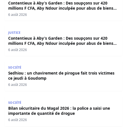
Contentieux à Aby’s Garden : Des soupçons sur 420
millions F CFA, Aby Ndour inculpée pour abus de biens
sociaux
6 août 2026
Contentieux à Aby’s Garden : Des soupçons sur 420 milli
JUSTICE
Contentieux à Aby’s Garden : Des soupçons sur 420
millions F CFA, Aby Ndour inculpée pour abus de biens
sociaux
6 août 2026
Sedhiou : un chavirement de pirogue fait trois victimes 
SOCIÉTÉ
Sedhiou : un chavirement de pirogue fait trois victimes
ce jeudi à Goudomp
6 août 2026
Bilan sécuritaire du Magal 2026 : la police a saisi une i
SOCIÉTÉ
Bilan sécuritaire du Magal 2026 : la police a saisi une
importante de quantité de drogue
6 août 2026