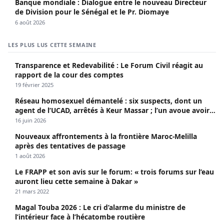
Banque mondiale : Dialogue entre le nouveau Directeur
de Division pour le Sénégal et le Pr. Diomaye
6 août 2026
LES PLUS LUS CETTE SEMAINE
Transparence et Redevabilité : Le Forum Civil réagit au
rapport de la cour des comptes
19 février 2025
Réseau homosexuel démantelé : six suspects, dont un
agent de l’UCAD, arrêtés à Keur Massar ; l’un avoue avoir
propagé le VIH depuis 2018
16 juin 2026
Nouveaux affrontements à la frontière Maroc-Melilla
après des tentatives de passage
1 août 2026
Le FRAPP et son avis sur le forum: « trois forums sur l’eau
auront lieu cette semaine à Dakar »
21 mars 2022
Magal Touba 2026 : Le cri d’alarme du ministre de
l’intérieur face à l’hécatombe routière