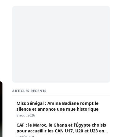
ARTICLES RÉCENTS
Miss Sénégal : Amina Badiane rompt le
silence et annonce une mue historique
8 août 2026
CAF : le Maroc, le Ghana et l’Égypte choisis
pour accueillir les CAN U17, U20 et U23 en
2027
8 août 2026