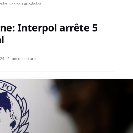
arrête 5 chinois au Sénégal
ne: Interpol arrête 5
l
024
2 min de lecture