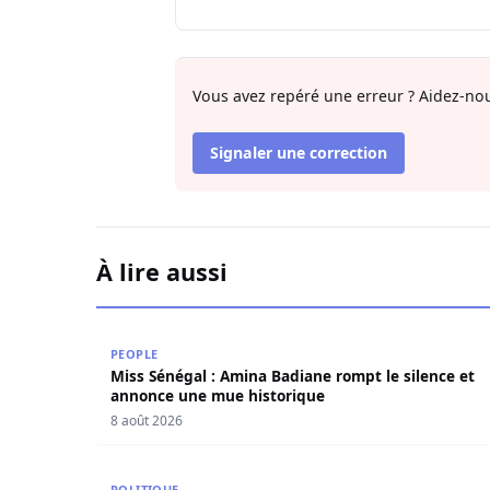
Vous avez repéré une erreur ? Aidez-nou
Signaler une correction
À lire aussi
Miss Sénégal : Amina Badiane rompt le silence
PEOPLE
Miss Sénégal : Amina Badiane rompt le silence et
annonce une mue historique
8 août 2026
Crise Sonko–Diomaye : Mimi Touré livre sa lectur
POLITIQUE