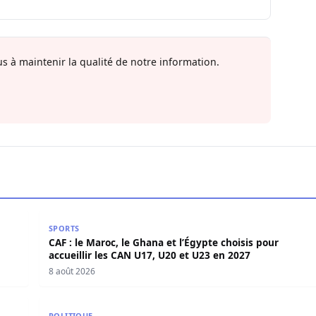
s à maintenir la qualité de notre information.
 et annonce une mue historique
CAF : le Maroc, le Ghana et l’Égypte choisis pour acc
SPORTS
CAF : le Maroc, le Ghana et l’Égypte choisis pour
accueillir les CAN U17, U20 et U23 en 2027
8 août 2026
e de la situation
Djolof : Idrissa Samb au chevet des sinistrés de Lin
POLITIQUE