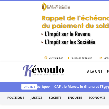
Aller au contenu
A LA UNE
P
Kéwoulo, le premier site d'information et d'inves
once une mue historique
CAF : le Maroc, le Ghana et l’Égypte ch
URGENT
POLITIQUE
JUSTICE
SOCIÉTÉ
ENQUÊTE
ECONOMIE