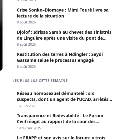
Crise Sonko–Diomaye : Mimi Touré livre sa
lecture de la situation
8 août 2026
Djolof : Idrissa Samb au chevet des sinistrés
de Linguère après une visite du pont de
Thylla
8 août 2026
Restitution des terres à Ndingler : Seydi
Gassama salue le processus engagé
8 août 2026
LES PLUS LUS CETTE SEMAINE
Réseau homosexuel démantelé : six
suspects, dont un agent de l’UCAD, arrêtés à
Keur Massar ; l’un avoue avoir propagé le
16 juin 2026
VIH depuis 2018
Transparence et Redevabilité : Le Forum
Civil réagit au rapport de la cour des
comptes
19 février 2025
Le FRAPP et son avis sur le forum: « trois