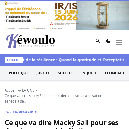
Aller au contenu
Rechercher
Men
Kéwoulo, le premier site d'information et d'investigation d
le
L’art de la résilience : Quand la gratitude et l’acceptation t
URGENT
POLITIQUE
JUSTICE
SOCIÉTÉ
ENQUÊTE
ECONOMIE
Accueil
A LA UNE
Ce que va dire Macky Sall pour ses derniers vœux à la Nation
sénégalaise…
POLITIQUE
SOCIÉTÉ
Ce que va dire Macky Sall pour ses