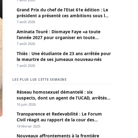
Grand Prix du chef de l’Etat 61e édition : Le
président a présenté ces ambitions sous le
thème du fair-play
7 août 2026
Aminata Touré : Diomaye Faye «a toute
l’année 2027 pour organiser en toute
légalité» les élections locales
7 août 2026
Thiès : Une étudiante de 23 ans arrêtée pour
le meurtre de ses jumeaux nouveau-nés
7 août 2026
LES PLUS LUS CETTE SEMAINE
Réseau homosexuel démantelé : six
suspects, dont un agent de l’UCAD, arrêtés à
Keur Massar ; l’un avoue avoir propagé le
16 juin 2026
VIH depuis 2018
Transparence et Redevabilité : Le Forum
Civil réagit au rapport de la cour des
comptes
19 février 2025
Nouveaux affrontements à la frontière