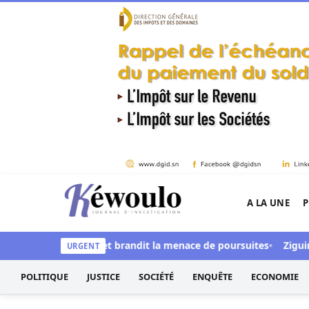
Aller au contenu
A LA UNE
P
Kéwoulo, le premier site d'information et d'inves
ial Digital » et brandit la menace de poursuites
Ziguinchor : L
URGENT
POLITIQUE
JUSTICE
SOCIÉTÉ
ENQUÊTE
ECONOMIE