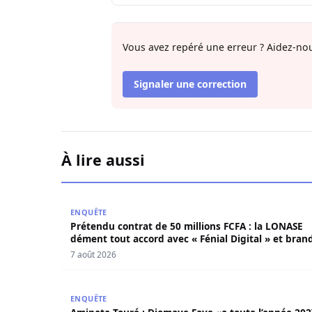
Vous avez repéré une erreur ? Aidez-nou
Signaler une correction
À lire aussi
Prétendu contrat de 50 millions FCFA : la LONAS
ENQUÊTE
Prétendu contrat de 50 millions FCFA : la LONASE
dément tout accord avec « Fénial Digital » et brand
la menace de poursuites
7 août 2026
Aminata Touré : Diomaye Faye «a toute l’année 2
ENQUÊTE