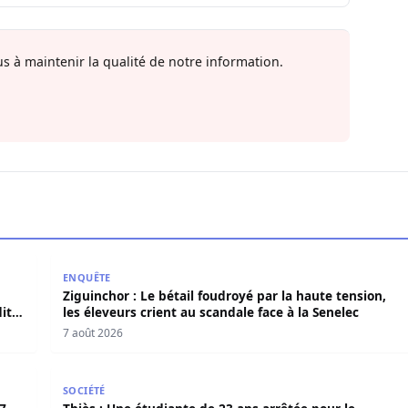
s à maintenir la qualité de notre information.
E dément tout accord avec « Fénial Digital » et brandit la 
Ziguinchor : Le bétail foudroyé par la haute tension,
ENQUÊTE
Ziguinchor : Le bétail foudroyé par la haute tension,
it
les éleveurs crient au scandale face à la Senelec
7 août 2026
027 pour organiser en toute légalité» les élections locales
Thiès : Une étudiante de 23 ans arrêtée pour le me
SOCIÉTÉ