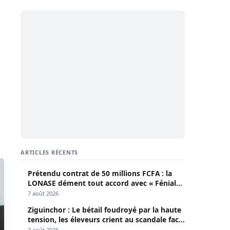
ARTICLES RÉCENTS
Prétendu contrat de 50 millions FCFA : la
LONASE dément tout accord avec « Fénial
Digital » et brandit la menace de poursuites
7 août 2026
Ziguinchor : Le bétail foudroyé par la haute
tension, les éleveurs crient au scandale face
à la Senelec
7 août 2026