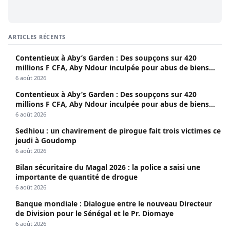
ARTICLES RÉCENTS
Contentieux à Aby’s Garden : Des soupçons sur 420
millions F CFA, Aby Ndour inculpée pour abus de biens
sociaux
6 août 2026
Contentieux à Aby’s Garden : Des soupçons sur 420
millions F CFA, Aby Ndour inculpée pour abus de biens
sociaux
6 août 2026
Sedhiou : un chavirement de pirogue fait trois victimes ce
jeudi à Goudomp
6 août 2026
Bilan sécuritaire du Magal 2026 : la police a saisi une
importante de quantité de drogue
6 août 2026
Banque mondiale : Dialogue entre le nouveau Directeur
de Division pour le Sénégal et le Pr. Diomaye
6 août 2026