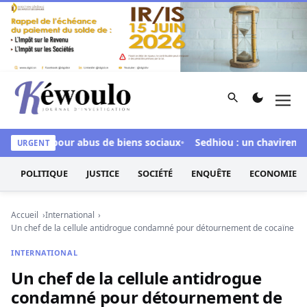
Aller au contenu
Rechercher
Men
Kéwoulo, le premier site d'information et d'investigation d
nculpée pour abus de biens sociaux
Sedhiou : un chavirement d
URGENT
POLITIQUE
JUSTICE
SOCIÉTÉ
ENQUÊTE
ECONOMIE
Accueil
International
Un chef de la cellule antidrogue condamné pour détournement de cocaïne
INTERNATIONAL
Un chef de la cellule antidrogue
condamné pour détournement de