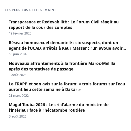
LES PLUS LUS CETTE SEMAINE
Transparence et Redevabilité : Le Forum Civil réagit au
rapport de la cour des comptes
19 février 2025
Réseau homosexuel démantelé : six suspects, dont un
agent de l’UCAD, arrêtés à Keur Massar ; l’un avoue avoir
propagé le VIH depuis 2018
16 juin 2026
Nouveaux affrontements à la frontière Maroc-Melilla
après des tentatives de passage
1 août 2026
Le FRAPP et son avis sur le forum: « trois forums sur l’eau
auront lieu cette semaine à Dakar »
21 mars 2022
Magal Touba 2026 : Le cri d’alarme du ministre de
l’intérieur face à l’hécatombe routière
3 août 2026