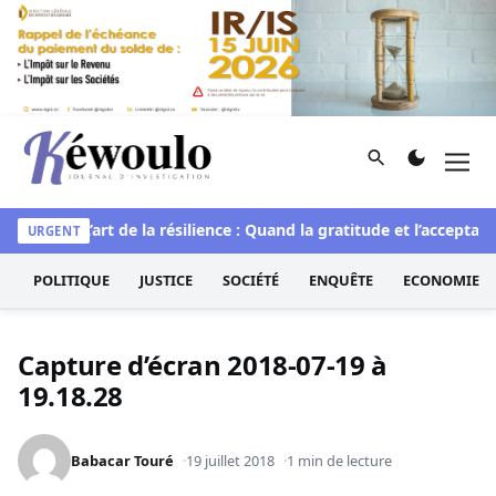
Aller au contenu
Rechercher
Men
Kéwoulo, le premier site d'information et d'investigation d
ituelle
L’art de la résilience : Quand la gratitude et l’acceptati
URGENT
POLITIQUE
JUSTICE
SOCIÉTÉ
ENQUÊTE
ECONOMIE
Capture d’écran 2018-07-19 à
19.18.28
Babacar Touré
19 juillet 2018
1 min de lecture