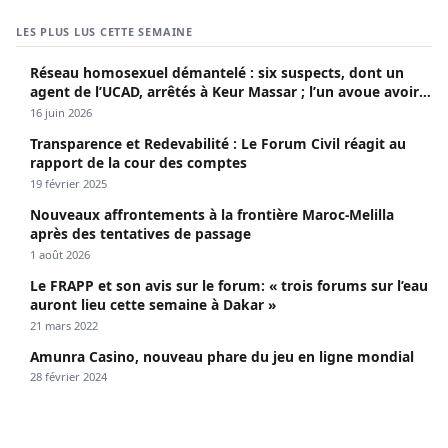
LES PLUS LUS CETTE SEMAINE
Réseau homosexuel démantelé : six suspects, dont un
agent de l’UCAD, arrêtés à Keur Massar ; l’un avoue avoir
propagé le VIH depuis 2018
16 juin 2026
Transparence et Redevabilité : Le Forum Civil réagit au
rapport de la cour des comptes
19 février 2025
Nouveaux affrontements à la frontière Maroc-Melilla
après des tentatives de passage
1 août 2026
Le FRAPP et son avis sur le forum: « trois forums sur l’eau
auront lieu cette semaine à Dakar »
21 mars 2022
Amunra Casino, nouveau phare du jeu en ligne mondial
28 février 2024