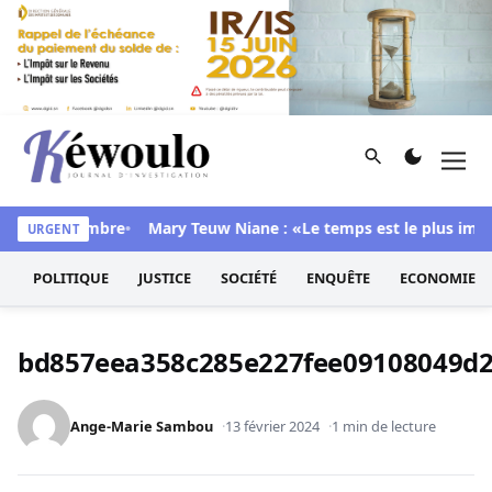
Aller au contenu
Rechercher
Men
Kéwoulo, le premier site d'information et d'investigation d
dans sa chambre
Mary Teuw Niane : «Le temps est le plus implaca
URGENT
POLITIQUE
JUSTICE
SOCIÉTÉ
ENQUÊTE
ECONOMIE
bd857eea358c285e227fee09108049d2
Ange-Marie Sambou
13 février 2024
1 min de lecture