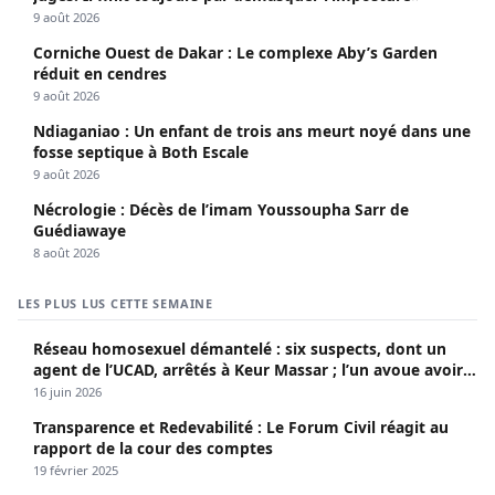
9 août 2026
Corniche Ouest de Dakar : Le complexe Aby’s Garden
réduit en cendres
9 août 2026
Ndiaganiao : Un enfant de trois ans meurt noyé dans une
fosse septique à Both Escale
9 août 2026
Nécrologie : Décès de l’imam Youssoupha Sarr de
Guédiawaye
8 août 2026
LES PLUS LUS CETTE SEMAINE
Réseau homosexuel démantelé : six suspects, dont un
agent de l’UCAD, arrêtés à Keur Massar ; l’un avoue avoir
propagé le VIH depuis 2018
16 juin 2026
Transparence et Redevabilité : Le Forum Civil réagit au
rapport de la cour des comptes
19 février 2025