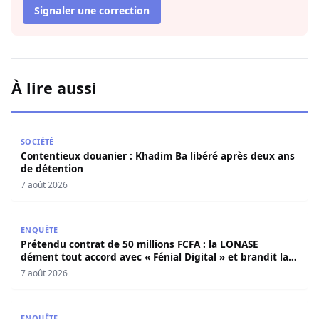
Signaler une correction
À lire aussi
Contentieux douanier : Khadim Ba libéré après deux ans 
SOCIÉTÉ
Contentieux douanier : Khadim Ba libéré après deux ans
de détention
7 août 2026
Prétendu contrat de 50 millions FCFA : la LONASE dément t
ENQUÊTE
Prétendu contrat de 50 millions FCFA : la LONASE
dément tout accord avec « Fénial Digital » et brandit la
menace de poursuites
7 août 2026
Ziguinchor : Le bétail foudroyé par la haute tension, les é
ENQUÊTE