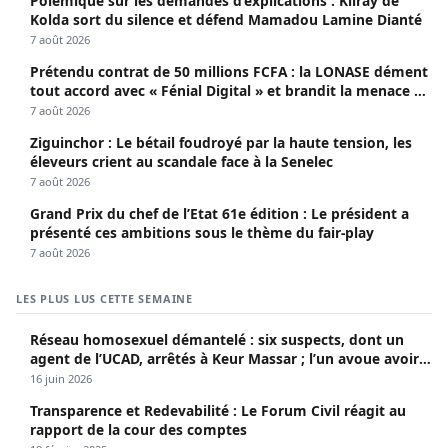
Polémique sur les demandes d’explications : Kiiray de
Kolda sort du silence et défend Mamadou Lamine Dianté
7 août 2026
Prétendu contrat de 50 millions FCFA : la LONASE dément
tout accord avec « Fénial Digital » et brandit la menace de
poursuites
7 août 2026
Ziguinchor : Le bétail foudroyé par la haute tension, les
éleveurs crient au scandale face à la Senelec
7 août 2026
Grand Prix du chef de l’Etat 61e édition : Le président a
présenté ces ambitions sous le thème du fair-play
7 août 2026
LES PLUS LUS CETTE SEMAINE
Réseau homosexuel démantelé : six suspects, dont un
agent de l’UCAD, arrêtés à Keur Massar ; l’un avoue avoir
propagé le VIH depuis 2018
16 juin 2026
Transparence et Redevabilité : Le Forum Civil réagit au
rapport de la cour des comptes