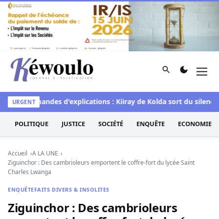
Aller au contenu
Rechercher
Men
Kéwoulo, le premier site d'information et d'investigation d
les demandes d'explications : Kiiray de Kolda sort du silence 
URGENT
POLITIQUE
JUSTICE
SOCIÉTÉ
ENQUÊTE
ECONOMIE
Accueil
A LA UNE
Ziguinchor : Des cambrioleurs emportent le coffre-fort du lycée Saint
Charles Lwanga
ENQUÊTE
FAITS DIVERS & INSOLITES
Ziguinchor : Des cambrioleurs