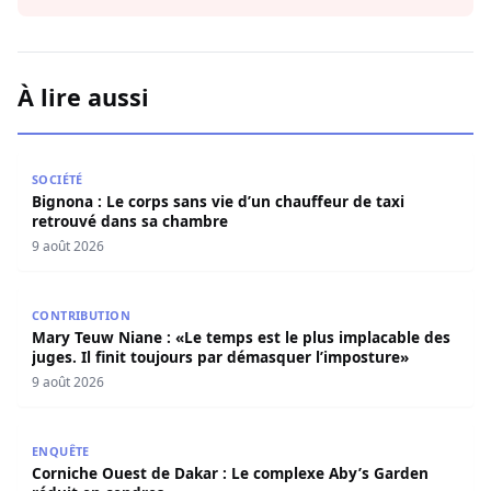
À lire aussi
Bignona : Le corps sans vie d’un chauffeur de taxi retro
SOCIÉTÉ
Bignona : Le corps sans vie d’un chauffeur de taxi
retrouvé dans sa chambre
9 août 2026
Mary Teuw Niane : «Le temps est le plus implacable des ju
CONTRIBUTION
Mary Teuw Niane : «Le temps est le plus implacable des
juges. Il finit toujours par démasquer l’imposture»
9 août 2026
Corniche Ouest de Dakar : Le complexe Aby’s Garden réd
ENQUÊTE
Corniche Ouest de Dakar : Le complexe Aby’s Garden