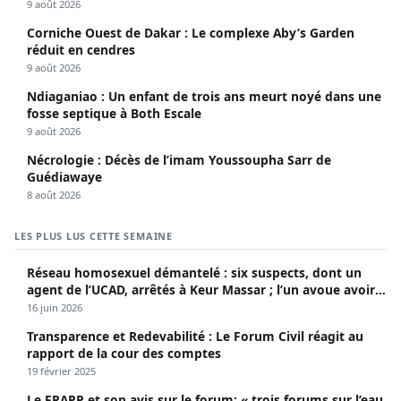
9 août 2026
Corniche Ouest de Dakar : Le complexe Aby’s Garden
réduit en cendres
9 août 2026
Ndiaganiao : Un enfant de trois ans meurt noyé dans une
fosse septique à Both Escale
9 août 2026
Nécrologie : Décès de l’imam Youssoupha Sarr de
Guédiawaye
8 août 2026
LES PLUS LUS CETTE SEMAINE
Réseau homosexuel démantelé : six suspects, dont un
agent de l’UCAD, arrêtés à Keur Massar ; l’un avoue avoir
propagé le VIH depuis 2018
16 juin 2026
Transparence et Redevabilité : Le Forum Civil réagit au
rapport de la cour des comptes
19 février 2025
Le FRAPP et son avis sur le forum: « trois forums sur l’eau