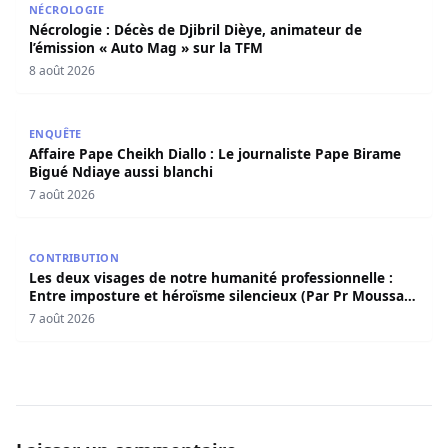
NÉCROLOGIE
Nécrologie : Décès de Djibril Dièye, animateur de
l’émission « Auto Mag » sur la TFM
8 août 2026
Affaire Pape Cheikh Diallo : Le journaliste Pape Birame B
ENQUÊTE
Affaire Pape Cheikh Diallo : Le journaliste Pape Birame
Bigué Ndiaye aussi blanchi
7 août 2026
Les deux visages de notre humanité professionnelle : Ent
CONTRIBUTION
Les deux visages de notre humanité professionnelle :
Entre imposture et héroïsme silencieux (Par Pr Moussa
Seydi)
7 août 2026