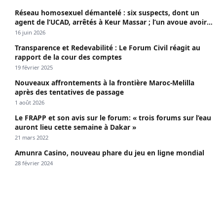
Réseau homosexuel démantelé : six suspects, dont un
agent de l’UCAD, arrêtés à Keur Massar ; l’un avoue avoir
propagé le VIH depuis 2018
16 juin 2026
Transparence et Redevabilité : Le Forum Civil réagit au
rapport de la cour des comptes
19 février 2025
Nouveaux affrontements à la frontière Maroc-Melilla
après des tentatives de passage
1 août 2026
Le FRAPP et son avis sur le forum: « trois forums sur l’eau
auront lieu cette semaine à Dakar »
21 mars 2022
Amunra Casino, nouveau phare du jeu en ligne mondial
28 février 2024