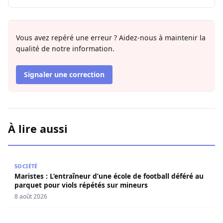
Vous avez repéré une erreur ? Aidez-nous à maintenir la
qualité de notre information.
Signaler une correction
À lire aussi
Maristes : L’entraîneur d’une école de football déféré au
SOCIÉTÉ
Maristes : L’entraîneur d’une école de football déféré au
parquet pour viols répétés sur mineurs
8 août 2026
Nécrologie : Décès de Djibril Dièye, animateur de l’émiss