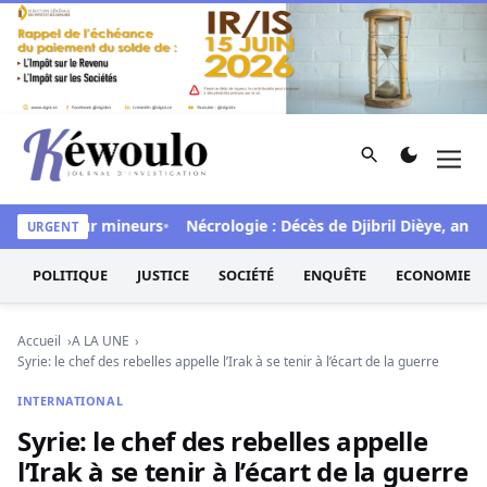
Aller au contenu
Rechercher
Men
Kéwoulo, le premier site d'information et d'investigation d
répétés sur mineurs
Nécrologie : Décès de Djibril Dièye, animat
URGENT
POLITIQUE
JUSTICE
SOCIÉTÉ
ENQUÊTE
ECONOMIE
Accueil
A LA UNE
Syrie: le chef des rebelles appelle l’Irak à se tenir à l’écart de la guerre
INTERNATIONAL
Syrie: le chef des rebelles appelle
l’Irak à se tenir à l’écart de la guerre