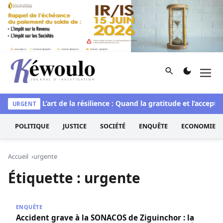
Aller au contenu
Rechercher
Men
Kéwoulo, le premier site d'information et d'investigation d
irituelle
L’art de la résilience : Quand la gratitude et l’accepta
URGENT
POLITIQUE
JUSTICE
SOCIÉTÉ
ENQUÊTE
ECONOMIE
Accueil
urgente
Étiquette :
urgente
Accident grave à la SONACOS de Ziguinchor : la société civ
ENQUÊTE
Accident grave à la SONACOS de Ziguinchor : la