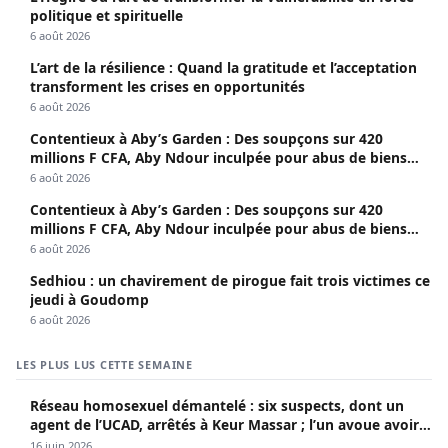
politique et spirituelle
6 août 2026
L’art de la résilience : Quand la gratitude et l’acceptation
transforment les crises en opportunités
6 août 2026
Contentieux à Aby’s Garden : Des soupçons sur 420
millions F CFA, Aby Ndour inculpée pour abus de biens
sociaux
6 août 2026
Contentieux à Aby’s Garden : Des soupçons sur 420
millions F CFA, Aby Ndour inculpée pour abus de biens
sociaux
6 août 2026
Sedhiou : un chavirement de pirogue fait trois victimes ce
jeudi à Goudomp
6 août 2026
LES PLUS LUS CETTE SEMAINE
Réseau homosexuel démantelé : six suspects, dont un
agent de l’UCAD, arrêtés à Keur Massar ; l’un avoue avoir
propagé le VIH depuis 2018
16 juin 2026