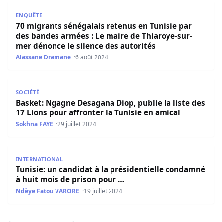
70 migrants sénégalais retenus en Tunisie par des bande
ENQUÊTE
70 migrants sénégalais retenus en Tunisie par
des bandes armées : Le maire de Thiaroye-sur-
mer dénonce le silence des autorités
Alassane Dramane
6 août 2024
Basket: Ngagne Desagana Diop, publie la liste des 17 Lion
SOCIÉTÉ
Basket: Ngagne Desagana Diop, publie la liste des
17 Lions pour affronter la Tunisie en amical
Sokhna FAYE
29 juillet 2024
Tunisie: un candidat à la présidentielle condamné à huit
INTERNATIONAL
Tunisie: un candidat à la présidentielle condamné
à huit mois de prison pour …
Ndèye Fatou VARORE
19 juillet 2024