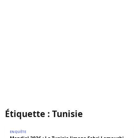
Étiquette :
Tunisie
Mondial 2026 : La Tunisie limoge Sabri Lamouchi et s’offr
ENQUÊTE