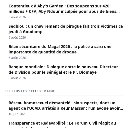
Contentieux à Aby’s Garden : Des soupçons sur 420
millions F CFA, Aby Ndour inculpée pour abus de biens
sociaux
6 août 2026
Sedhiou : un chavirement de pirogue fait trois victimes ce
jeudi à Goudomp
6 août 2026
Bilan sécuritaire du Magal 2026 : la police a saisi une
importante de quantité de drogue
6 août 2026
Banque mondiale : Dialogue entre le nouveau Directeur
de Division pour le Sénégal et le Pr. Diomaye
6 août 2026
LES PLUS LUS CETTE SEMAINE
Réseau homosexuel démantelé : six suspects, dont un
agent de l’UCAD, arrêtés à Keur Massar ; l’un avoue avoir
propagé le VIH depuis 2018
16 juin 2026
Transparence et Redevabilité : Le Forum Civil réagit au