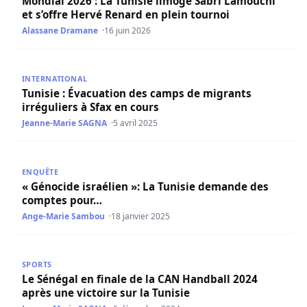
Mondial 2026 : La Tunisie limoge Sabri Lamouchi
et s’offre Hervé Renard en plein tournoi
Alassane Dramane
16 juin 2026
Tunisie : Évacuation des camps de migrants irréguliers à 
INTERNATIONAL
Tunisie : Évacuation des camps de migrants
irréguliers à Sfax en cours
Jeanne-Marie SAGNA
5 avril 2025
« Génocide israélien »: La Tunisie demande des comptes
ENQUÊTE
« Génocide israélien »: La Tunisie demande des
comptes pour…
Ange-Marie Sambou
18 janvier 2025
Le Sénégal en finale de la CAN Handball 2024 après une vic
SPORTS
Le Sénégal en finale de la CAN Handball 2024
après une victoire sur la Tunisie