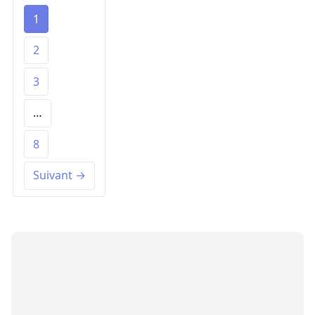
1
2
3
…
8
Suivant →