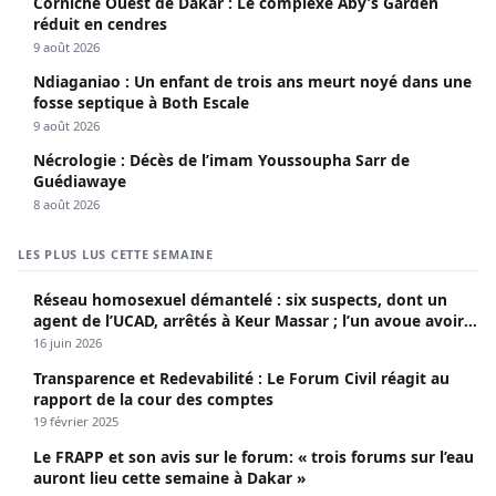
Corniche Ouest de Dakar : Le complexe Aby’s Garden
réduit en cendres
9 août 2026
Ndiaganiao : Un enfant de trois ans meurt noyé dans une
fosse septique à Both Escale
9 août 2026
Nécrologie : Décès de l’imam Youssoupha Sarr de
Guédiawaye
8 août 2026
LES PLUS LUS CETTE SEMAINE
Réseau homosexuel démantelé : six suspects, dont un
agent de l’UCAD, arrêtés à Keur Massar ; l’un avoue avoir
propagé le VIH depuis 2018
16 juin 2026
Transparence et Redevabilité : Le Forum Civil réagit au
rapport de la cour des comptes
19 février 2025
Le FRAPP et son avis sur le forum: « trois forums sur l’eau
auront lieu cette semaine à Dakar »