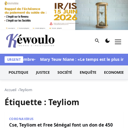
Aller au contenu
Rechercher
Men
Kéwoulo, le premier site d'information et d'investigation d
 dans sa chambre
Mary Teuw Niane : «Le temps est le plus impla
URGENT
POLITIQUE
JUSTICE
SOCIÉTÉ
ENQUÊTE
ECONOMIE
Accueil
Teyliom
Étiquette :
Teyliom
Cse, Teyliom et Free Sénégal font un don de 450 millions f
CORONAVIRUS
Cse, Teyliom et Free Sénégal font un don de 450