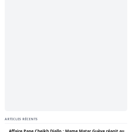
ARTICLES RÉCENTS
Affaire Pape Cheikh Diallo : Mame Matar Guèye réagit au