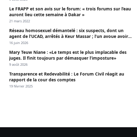
Le FRAPP et son avis sur le forum: « trois forums sur l’eau
auront lieu cette semaine à Dakar »
21 mars 2022
Réseau homosexuel démantelé : six suspects, dont un
agent de l’UCAD, arrêtés à Keur Massar ; l’un avoue avoir
propagé le VIH depuis 2018
16 juin 2026
Mary Teuw Niane : «Le temps est le plus implacable des
juges. Il finit toujours par démasquer l’imposture»
9 août 2026
Transparence et Redevabilité : Le Forum Civil réagit au
rapport de la cour des comptes
19 février 2025