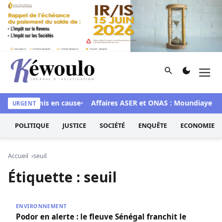
Aller au contenu
Rechercher
Men
Kéwoulo, le premier site d'information et d'investigation d
dé aux 28 mis en cause
Affaires ASER et ONAS : Moundiaye Ciss
URGENT
POLITIQUE
JUSTICE
SOCIÉTÉ
ENQUÊTE
ECONOMIE
Accueil
seuil
Étiquette :
seuil
Podor en alerte : le fleuve Sénégal franchit le seuil critiq
ENVIRONNEMENT
Podor en alerte : le fleuve Sénégal franchit le