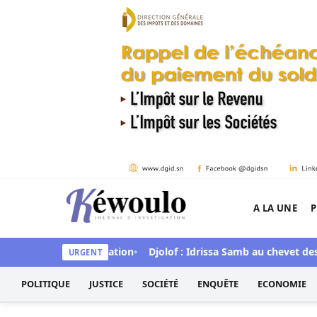
Aller au contenu
A LA UNE
P
Kéwoulo, le premier site d'information et d'inves
a lecture de la situation
Djolof : Idrissa Samb au chevet des s
URGENT
POLITIQUE
JUSTICE
SOCIÉTÉ
ENQUÊTE
ECONOMIE