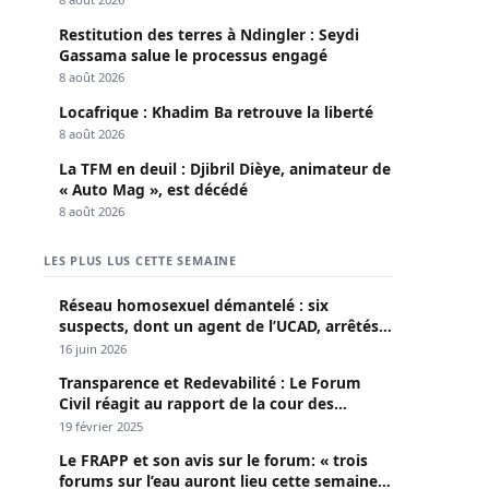
Restitution des terres à Ndingler : Seydi
Gassama salue le processus engagé
8 août 2026
Locafrique : Khadim Ba retrouve la liberté
8 août 2026
La TFM en deuil : Djibril Dièye, animateur de
« Auto Mag », est décédé
8 août 2026
LES PLUS LUS CETTE SEMAINE
Réseau homosexuel démantelé : six
suspects, dont un agent de l’UCAD, arrêtés à
Keur Massar ; l’un avoue avoir propagé le
16 juin 2026
VIH depuis 2018
Transparence et Redevabilité : Le Forum
Civil réagit au rapport de la cour des
comptes
19 février 2025
Le FRAPP et son avis sur le forum: « trois
forums sur l’eau auront lieu cette semaine à