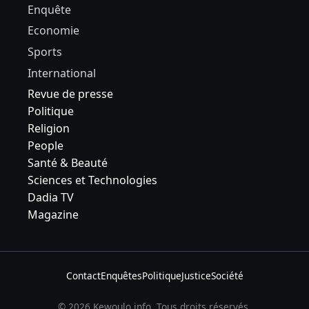
Enquête
Economie
Sports
International
Revue de presse
Politique
Religion
People
Santé & Beauté
Sciences et Technologies
Dadia TV
Magazine
Contact
Enquêtes
Politique
Justice
Société
© 2026 Kewoulo.info. Tous droits réservés.