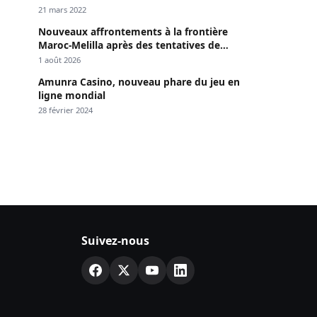
Dakar »
21 mars 2022
Nouveaux affrontements à la frontière
Maroc-Melilla après des tentatives de
passage
1 août 2026
Amunra Casino, nouveau phare du jeu en
ligne mondial
28 février 2024
Suivez-nous