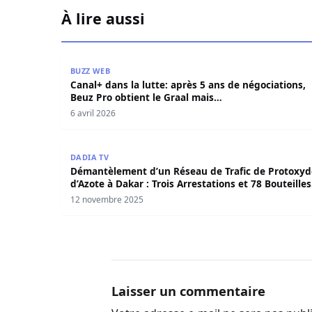
À lire aussi
Canal+ dans la lutte: après 5 ans de négociatio
BUZZ WEB
Canal+ dans la lutte: après 5 ans de négociations,
Beuz Pro obtient le Graal mais…
6 avril 2026
Démantèlement d’un Réseau de Trafic de Protoxyd
DADIA TV
Démantèlement d’un Réseau de Trafic de Protoxyd
d’Azote à Dakar : Trois Arrestations et 78 Bouteilles
Saisies
12 novembre 2025
Laisser un commentaire