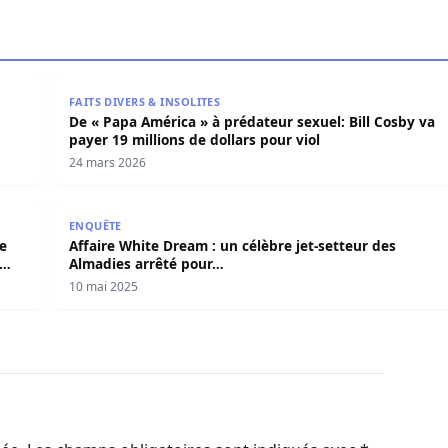
ns, Beuz Pro obtient le Graal mais…
De « Papa América » à prédateur sexuel: Bill Cosby va
FAITS DIVERS & INSOLITES
De « Papa América » à prédateur sexuel: Bill Cosby va
payer 19 millions de dollars pour viol
24 mars 2026
e d’Azote à Dakar : Trois Arrestations et 78 Bouteilles Sai
Affaire White Dream : un célèbre jet-setteur des Al
ENQUÊTE
e
Affaire White Dream : un célèbre jet-setteur des
Almadies arrêté pour…
10 mai 2025