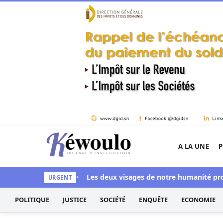
Aller au contenu
A LA UNE
P
Kéwoulo, le premier site d'information et d'inves
ye aussi blanchi
Les deux visages de notre humanité profession
URGENT
POLITIQUE
JUSTICE
SOCIÉTÉ
ENQUÊTE
ECONOMIE