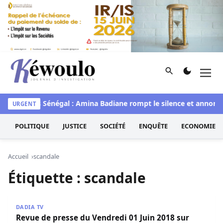
Aller au contenu
Rechercher
Men
Kéwoulo, le premier site d'information et d'investigation d
aye
Miss Sénégal : Amina Badiane rompt le silence et annonce
URGENT
POLITIQUE
JUSTICE
SOCIÉTÉ
ENQUÊTE
ECONOMIE
Accueil
scandale
Étiquette :
scandale
Revue de presse du Vendredi 01 Juin 2018 sur Walf Tv
DADIA TV
Revue de presse du Vendredi 01 Juin 2018 sur