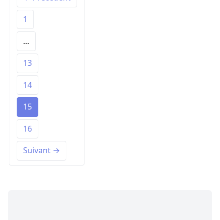
1
…
13
14
15
16
Suivant →