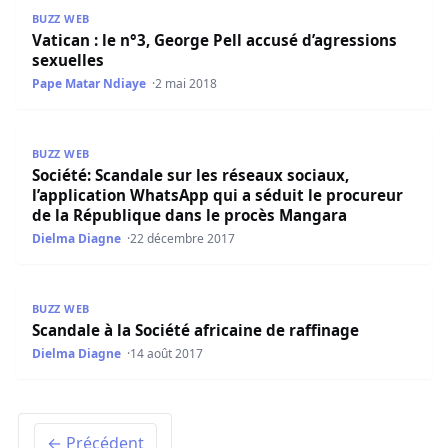
Vatican : le n°3, George Pell accusé d’agressions sexuelle
BUZZ WEB
Vatican : le n°3, George Pell accusé d’agressions
sexuelles
Pape Matar Ndiaye
2 mai 2018
Société: Scandale sur les réseaux sociaux, l’application
BUZZ WEB
Société: Scandale sur les réseaux sociaux,
l’application WhatsApp qui a séduit le procureur
de la République dans le procès Mangara
Dielma Diagne
22 décembre 2017
Scandale à la Société africaine de raffinage
BUZZ WEB
Scandale à la Société africaine de raffinage
Dielma Diagne
14 août 2017
← Précédent