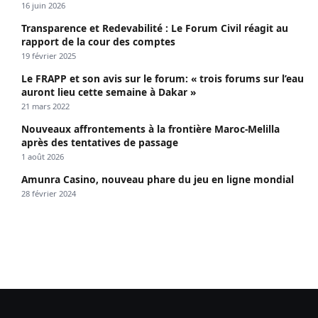
propagé le VIH depuis 2018
16 juin 2026
Transparence et Redevabilité : Le Forum Civil réagit au
rapport de la cour des comptes
19 février 2025
Le FRAPP et son avis sur le forum: « trois forums sur l’eau
auront lieu cette semaine à Dakar »
21 mars 2022
Nouveaux affrontements à la frontière Maroc-Melilla
après des tentatives de passage
1 août 2026
Amunra Casino, nouveau phare du jeu en ligne mondial
28 février 2024