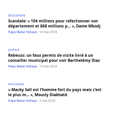
Scandale: « 104 millions pour refectionner son départem
EDUCATION
Scandale: « 104 millions pour refectionner son
département et 868 millions p… », Dame Mbodj
Pape Matar Ndiaye
14 mai 2018
Rebeuss: un faux permis de visite livré à un conseiller m
JUSTICE
Rebeuss: un faux permis de visite livré à un
conseiller municipal pour voir Barthelémy Diaz
Pape Matar Ndiaye
14 mai 2018
« Macky Sall est l’homme fort du pays mais c’est le plus
POLITIQUE
« Macky Sall est l’homme fort du pays mais c’est
le plus m… », Mously Diakhaté
Pape Matar Ndiaye
7 mai 2018