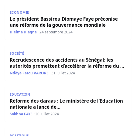
Le président Bassirou Diomaye Faye préconise une réfo
ECONOMIE
Le président Bassirou Diomaye Faye préconise
une réforme de la gouvernance mondiale
Dielma Diagne
24 septembre 2024
Recrudescence des accidents au Sénégal: les autorités p
SOCIÉTÉ
Recrudescence des accidents au Sénégal: les
autorités promettent d’accélérer la réforme du …
Ndèye Fatou VARORE
31 juillet 2024
Réforme des daraas : Le ministère de l’Education nationa
EDUCATION
Réforme des daraas : Le ministère de l’Education
nationale a lancé de…
Sokhna FAYE
20 juillet 2024
Assemblée nationale : Les députés de la majorité encle
POLITIQUE