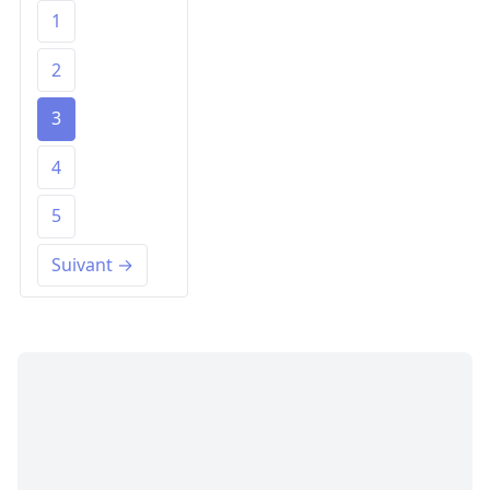
1
2
3
4
5
Suivant →