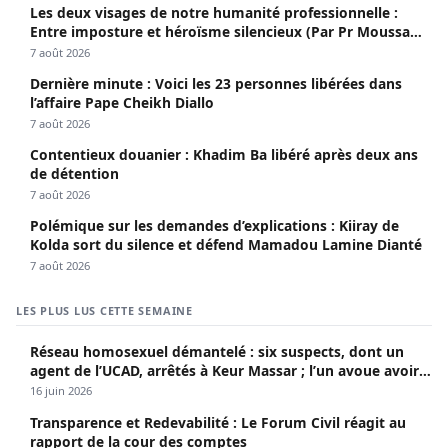
Les deux visages de notre humanité professionnelle :
Entre imposture et héroïsme silencieux (Par Pr Moussa
Seydi)
7 août 2026
Dernière minute : Voici les 23 personnes libérées dans
l’affaire Pape Cheikh Diallo
7 août 2026
Contentieux douanier : Khadim Ba libéré après deux ans
de détention
7 août 2026
Polémique sur les demandes d’explications : Kiiray de
Kolda sort du silence et défend Mamadou Lamine Dianté
7 août 2026
LES PLUS LUS CETTE SEMAINE
Réseau homosexuel démantelé : six suspects, dont un
agent de l’UCAD, arrêtés à Keur Massar ; l’un avoue avoir
propagé le VIH depuis 2018
16 juin 2026
Transparence et Redevabilité : Le Forum Civil réagit au
rapport de la cour des comptes