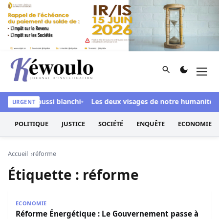
Aller au contenu
Rechercher
Men
Kéwoulo, le premier site d'information et d'investigation d
é Ndiaye aussi blanchi
Les deux visages de notre humanité prof
URGENT
POLITIQUE
JUSTICE
SOCIÉTÉ
ENQUÊTE
ECONOMIE
Accueil
réforme
Étiquette :
réforme
Réforme Énergétique : Le Gouvernement passe à l’action 
ECONOMIE
Réforme Énergétique : Le Gouvernement passe à