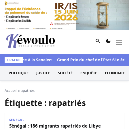
Aller au contenu
Rechercher
Men
Kéwoulo, le premier site d'information et d'investigation d
candale face à la Senelec
Grand Prix du chef de l’Etat 61e éditio
URGENT
POLITIQUE
JUSTICE
SOCIÉTÉ
ENQUÊTE
ECONOMIE
Accueil
rapatriés
Étiquette :
rapatriés
Sénégal : 186 migrants rapatriés de Libye accueillis avec d
SENEGAL
Sénégal : 186 migrants rapatriés de Libye