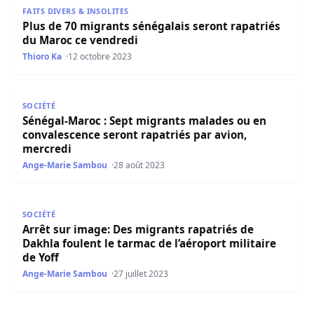
FAITS DIVERS & INSOLITES
Plus de 70 migrants sénégalais seront rapatriés
du Maroc ce vendredi
Thioro Ka
12 octobre 2023
Sénégal-Maroc : Sept migrants malades ou en convalesce
SOCIÉTÉ
Sénégal-Maroc : Sept migrants malades ou en
convalescence seront rapatriés par avion,
mercredi
Ange-Marie Sambou
28 août 2023
Arrêt sur image: Des migrants rapatriés de Dakhla foulent 
SOCIÉTÉ
Arrêt sur image: Des migrants rapatriés de
Dakhla foulent le tarmac de l’aéroport militaire
de Yoff
Ange-Marie Sambou
27 juillet 2023
Maroc : des migrants sénégalais rapatriés