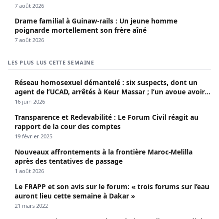
7 août 2026
Drame familial à Guinaw-rails : Un jeune homme
poignarde mortellement son frère aîné
7 août 2026
LES PLUS LUS CETTE SEMAINE
Réseau homosexuel démantelé : six suspects, dont un
agent de l’UCAD, arrêtés à Keur Massar ; l’un avoue avoir
propagé le VIH depuis 2018
16 juin 2026
Transparence et Redevabilité : Le Forum Civil réagit au
rapport de la cour des comptes
19 février 2025
Nouveaux affrontements à la frontière Maroc-Melilla
après des tentatives de passage
1 août 2026
Le FRAPP et son avis sur le forum: « trois forums sur l’eau
auront lieu cette semaine à Dakar »
21 mars 2022