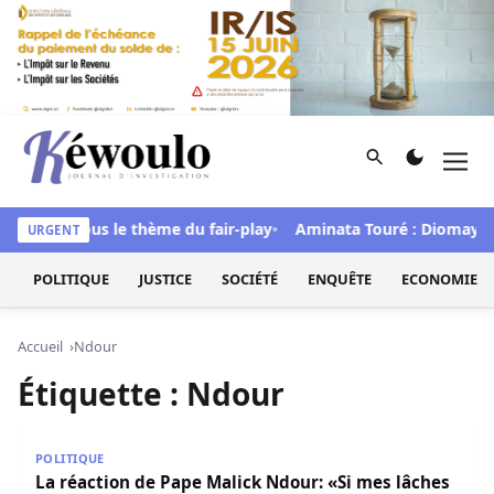
Aller au contenu
Rechercher
Men
Kéwoulo, le premier site d'information et d'investigation d
mbitions sous le thème du fair-play
Aminata Touré : Diomaye Faye
URGENT
POLITIQUE
JUSTICE
SOCIÉTÉ
ENQUÊTE
ECONOMIE
Accueil
Ndour
Étiquette :
Ndour
La réaction de Pape Malick Ndour: «Si mes lâches adversai
POLITIQUE
La réaction de Pape Malick Ndour: «Si mes lâches