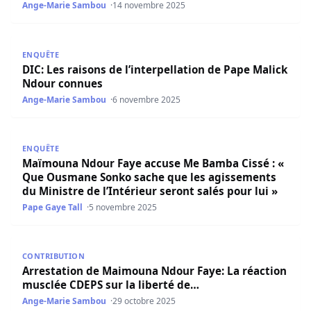
Ange-Marie Sambou
14 novembre 2025
DIC: Les raisons de l’interpellation de Pape Malick Ndou
ENQUÊTE
DIC: Les raisons de l’interpellation de Pape Malick
Ndour connues
Ange-Marie Sambou
6 novembre 2025
Maïmouna Ndour Faye accuse Me Bamba Cissé : « Que Ousm
ENQUÊTE
Maïmouna Ndour Faye accuse Me Bamba Cissé : «
Que Ousmane Sonko sache que les agissements
du Ministre de l’Intérieur seront salés pour lui »
Pape Gaye Tall
5 novembre 2025
Arrestation de Maimouna Ndour Faye: La réaction musclé
CONTRIBUTION
Arrestation de Maimouna Ndour Faye: La réaction
musclée CDEPS sur la liberté de…
Ange-Marie Sambou
29 octobre 2025