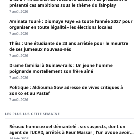
présenté ces ambitions sous le thème du fair-play
7 août 2026
Aminata Touré : Diomaye Faye «a toute l’année 2027 pour
organiser en toute légalité» les élections locales
7 août 2026
Thiès : Une étudiante de 23 ans arrêtée pour le meurtre
de ses jumeaux nouveau-nés
7 août 2026
Drame familial à Guinaw-rails : Un jeune homme
poignarde mortellement son frère aîné
7 août 2026
Politique : Aldiouma Sow adresse de vives critiques à
Sonko et au Pastef
7 août 2026
LES PLUS LUS CETTE SEMAINE
Réseau homosexuel démantelé : six suspects, dont un
agent de l’UCAD, arrêtés à Keur Massar ; l’un avoue avoir
propagé le VIH depuis 2018
16 juin 2026