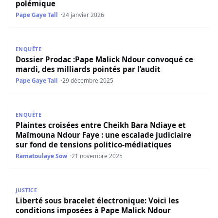
polémique
Pape Gaye Tall
24 janvier 2026
Dossier Prodac :Pape Malick Ndour convoqué ce mardi, des
ENQUÊTE
Dossier Prodac :Pape Malick Ndour convoqué ce
mardi, des milliards pointés par l’audit
Pape Gaye Tall
29 décembre 2025
Plaintes croisées entre Cheikh Bara Ndiaye et Maïmouna N
ENQUÊTE
Plaintes croisées entre Cheikh Bara Ndiaye et
Maïmouna Ndour Faye : une escalade judiciaire
sur fond de tensions politico-médiatiques
Ramatoulaye Sow
21 novembre 2025
Liberté sous bracelet électronique: Voici les conditions
JUSTICE
Liberté sous bracelet électronique: Voici les
conditions imposées à Pape Malick Ndour