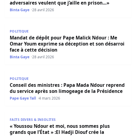
adversaires veulent que j’aille en prison…»
Binta Gaye
28 avril 2026
Mandat de dépôt pour Pape Malick Ndour : Me Omar Youm 
POLITIQUE
Mandat de dépôt pour Pape Malick Ndour : Me
Omar Youm exprime sa déception et son désarroi
face à cette décision
Binta Gaye
28 avril 2026
Conseil des ministres : Papa Mada Ndour reprend du ser
POLITIQUE
Conseil des ministres : Papa Mada Ndour reprend
du service après son limogeage de la Présidence
Pape Gaye Tall
4 mars 2026
« Youssou Ndour et moi, nous sommes plus grands que l’Ét
FAITS DIVERS & INSOLITES
« Youssou Ndour et moi, nous sommes plus
grands que l’État » :El Hadji Diouf crée la