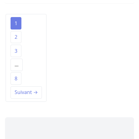
1
2
3
…
8
Suivant →