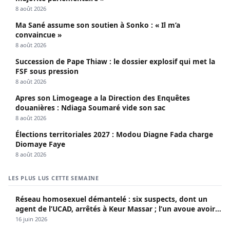
8 août 2026
Ma Sané assume son soutien à Sonko : « Il m’a
convaincue »
8 août 2026
Succession de Pape Thiaw : le dossier explosif qui met la
FSF sous pression
8 août 2026
Apres son Limogeage a la Direction des Enquêtes
douanières : Ndiaga Soumaré vide son sac
8 août 2026
Élections territoriales 2027 : Modou Diagne Fada charge
Diomaye Faye
8 août 2026
LES PLUS LUS CETTE SEMAINE
Réseau homosexuel démantelé : six suspects, dont un
agent de l’UCAD, arrêtés à Keur Massar ; l’un avoue avoir
propagé le VIH depuis 2018
16 juin 2026