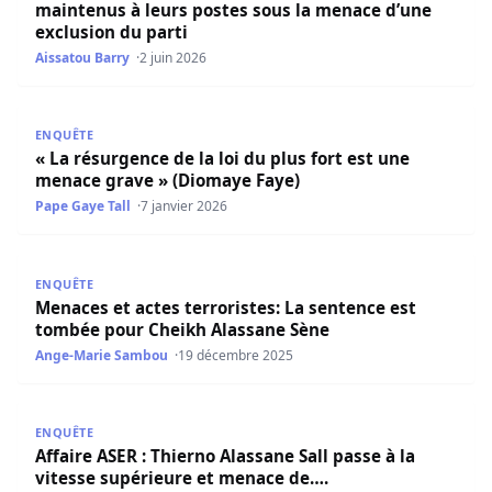
maintenus à leurs postes sous la menace d’une
exclusion du parti
Aissatou Barry
2 juin 2026
« La résurgence de la loi du plus fort est une menace gra
ENQUÊTE
« La résurgence de la loi du plus fort est une
menace grave » (Diomaye Faye)
Pape Gaye Tall
7 janvier 2026
Menaces et actes terroristes: La sentence est tombée po
ENQUÊTE
Menaces et actes terroristes: La sentence est
tombée pour Cheikh Alassane Sène
Ange-Marie Sambou
19 décembre 2025
Affaire ASER : Thierno Alassane Sall passe à la vitesse s
ENQUÊTE
Affaire ASER : Thierno Alassane Sall passe à la
vitesse supérieure et menace de….