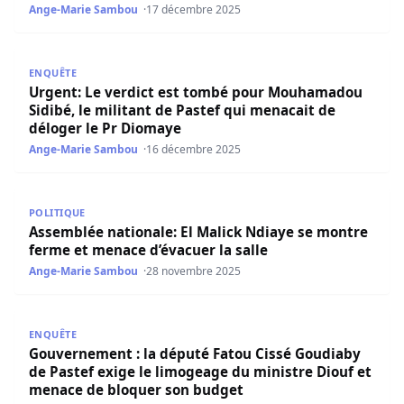
Ange-Marie Sambou
17 décembre 2025
Urgent: Le verdict est tombé pour Mouhamadou Sidibé, le
ENQUÊTE
Urgent: Le verdict est tombé pour Mouhamadou
Sidibé, le militant de Pastef qui menacait de
déloger le Pr Diomaye
Ange-Marie Sambou
16 décembre 2025
Assemblée nationale: El Malick Ndiaye se montre ferme et
POLITIQUE
Assemblée nationale: El Malick Ndiaye se montre
ferme et menace d’évacuer la salle
Ange-Marie Sambou
28 novembre 2025
Gouvernement : la député Fatou Cissé Goudiaby de Paste
ENQUÊTE
Gouvernement : la député Fatou Cissé Goudiaby
de Pastef exige le limogeage du ministre Diouf et
menace de bloquer son budget