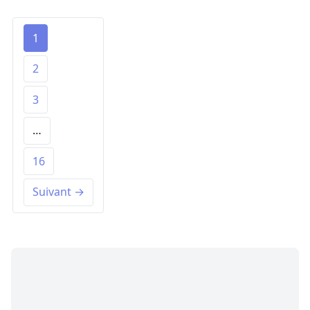
1
2
3
…
16
Suivant →