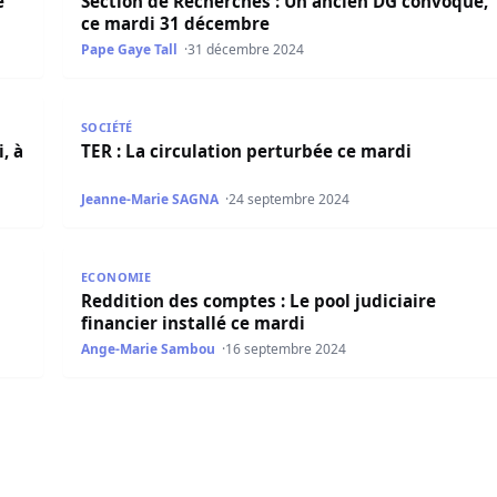
e
Section de Recherches : Un ancien DG convoqué,
ce mardi 31 décembre
Pape Gaye Tall
31 décembre 2024
à Dakar
TER : La circulation perturbée ce mardi
SOCIÉTÉ
, à
TER : La circulation perturbée ce mardi
Jeanne-Marie SAGNA
24 septembre 2024
di
Reddition des comptes : Le pool judiciaire financier 
ECONOMIE
Reddition des comptes : Le pool judiciaire
financier installé ce mardi
Ange-Marie Sambou
16 septembre 2024