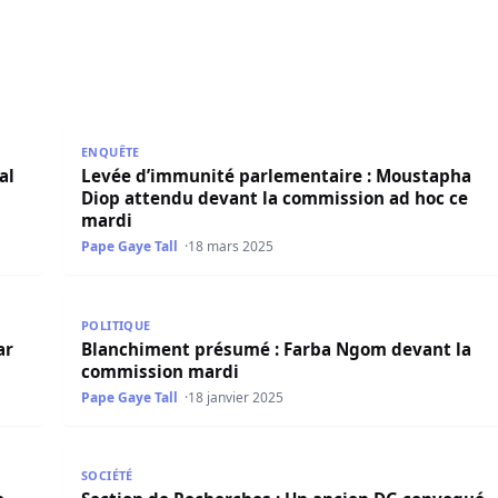
a briser le silence mardi prochain
Levée d’immunité parlementaire : Moustapha Diop 
ENQUÊTE
al
Levée d’immunité parlementaire : Moustapha
Diop attendu devant la commission ad hoc ce
mardi
Pape Gaye Tall
18 mars 2025
l’OCRTIS et déféré ce Mardi
Blanchiment présumé : Farba Ngom devant la comm
POLITIQUE
ar
Blanchiment présumé : Farba Ngom devant la
commission mardi
Pape Gaye Tall
18 janvier 2025
ardi
Section de Recherches : Un ancien DG convoqué, c
SOCIÉTÉ