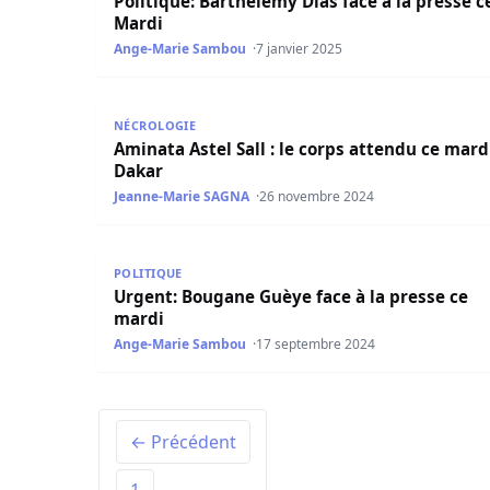
Politique: Barthélémy Dias face à la presse c
Mardi
Ange-Marie Sambou
7 janvier 2025
Aminata Astel Sall : le corps attendu ce mardi, 
NÉCROLOGIE
Aminata Astel Sall : le corps attendu ce mardi
Dakar
Jeanne-Marie SAGNA
26 novembre 2024
Urgent: Bougane Guèye face à la presse ce mar
POLITIQUE
Urgent: Bougane Guèye face à la presse ce
mardi
Ange-Marie Sambou
17 septembre 2024
← Précédent