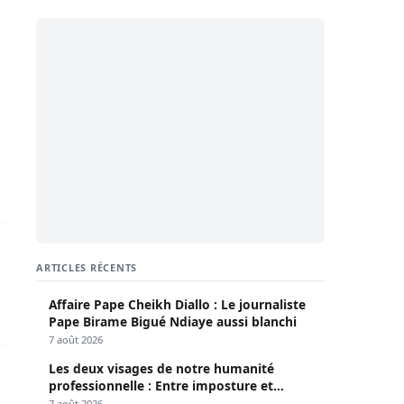
attendu devant la commission ad hoc ce mardi
ission mardi
ARTICLES RÉCENTS
Affaire Pape Cheikh Diallo : Le journaliste
Pape Birame Bigué Ndiaye aussi blanchi
7 août 2026
Les deux visages de notre humanité
e mardi 31 décembre
professionnelle : Entre imposture et
héroïsme silencieux (Par Pr Moussa Seydi)
7 août 2026