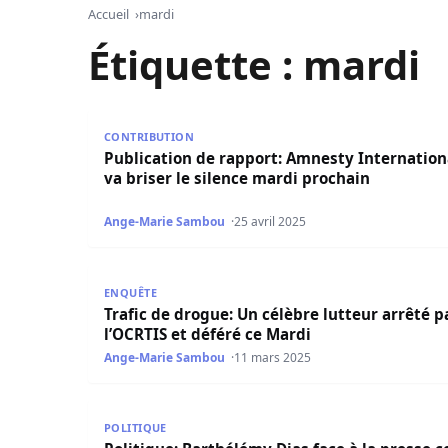
Accueil
mardi
Étiquette :
mardi
Publication de rapport: Amnesty International v
CONTRIBUTION
Publication de rapport: Amnesty Internation
va briser le silence mardi prochain
Ange-Marie Sambou
25 avril 2025
Trafic de drogue: Un célèbre lutteur arrêté par 
ENQUÊTE
Trafic de drogue: Un célèbre lutteur arrêté p
l’OCRTIS et déféré ce Mardi
Ange-Marie Sambou
11 mars 2025
Politique: Barthélémy Dias face à la presse ce M
POLITIQUE