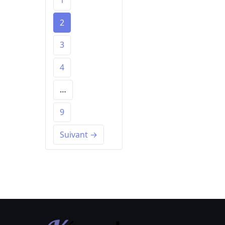
1
2
3
4
…
9
Suivant →