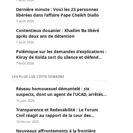
Dernière minute : Voici les 23 personnes
libérées dans l’affaire Pape Cheikh Diallo
7 août 2026
Contentieux douanier : Khadim Ba libéré
après deux ans de détention
7 août 2026
Polémique sur les demandes d’explications :
Kiiray de Kolda sort du silence et défend
Mamadou Lamine Dianté
7 août 2026
installé ce mardi
LES PLUS LUS CETTE SEMAINE
Réseau homosexuel démantelé : six
suspects, dont un agent de l’UCAD, arrêtés à
Keur Massar ; l’un avoue avoir propagé le
16 juin 2026
VIH depuis 2018
Transparence et Redevabilité : Le Forum
Civil réagit au rapport de la cour des
comptes
19 février 2025
Nouveaux affrontements à la frontière