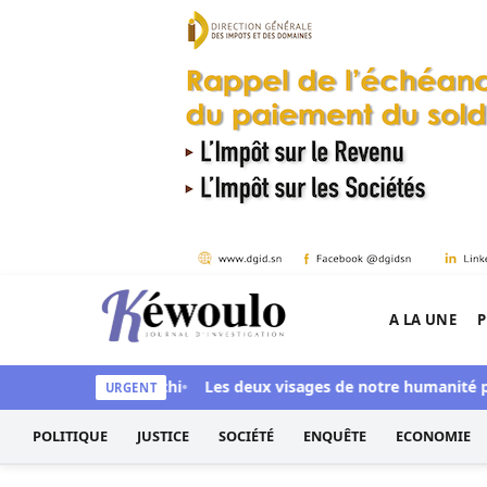
Aller au contenu
A LA UNE
P
Kéwoulo, le premier site d'information et d'inves
é Ndiaye aussi blanchi
Les deux visages de notre humanité prof
URGENT
POLITIQUE
JUSTICE
SOCIÉTÉ
ENQUÊTE
ECONOMIE