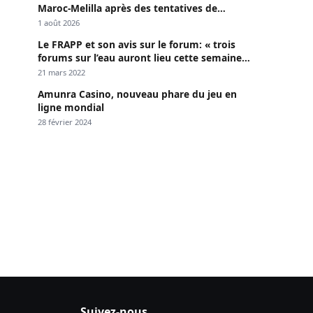
Maroc-Melilla après des tentatives de
passage
1 août 2026
Le FRAPP et son avis sur le forum: « trois
forums sur l’eau auront lieu cette semaine à
Dakar »
21 mars 2022
Amunra Casino, nouveau phare du jeu en
ligne mondial
28 février 2024
Suivez-nous